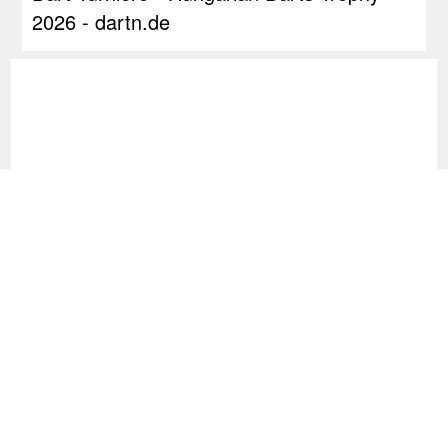
2026 - dartn.de
RDL Open: Pietreczko macht Triple perfekt