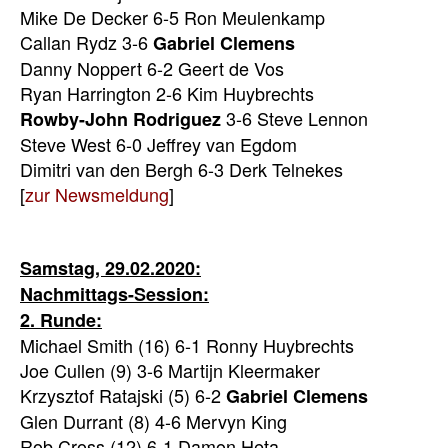
Mike De Decker 6-5 Ron Meulenkamp
Callan Rydz 3-6
Gabriel Clemens
Danny Noppert 6-2 Geert de Vos
Ryan Harrington 2-6 Kim Huybrechts
3-6 Steve Lennon
Rowby-John Rodriguez
Steve West 6-0 Jeffrey van Egdom
Dimitri van den Bergh 6-3 Derk Telnekes
[
zur Newsmeldung
]
Samstag, 29.02.2020:
Nachmittags-Session:
2. Runde:
Michael Smith (16) 6-1 Ronny Huybrechts
Joe Cullen (9) 3-6 Martijn Kleermaker
Krzysztof Ratajski (5) 6-2
Gabriel Clemens
Glen Durrant (8) 4-6 Mervyn King
Rob Cross (12) 6-1 Damon Heta