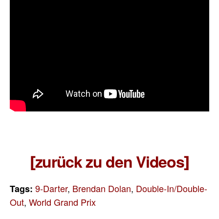
zurück zu den Videos
[
]
9-Darter
,
Brendan Dolan
,
Double-In/Double-
Tags:
Out
,
World Grand Prix