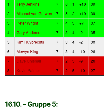
1
Terry Jenkins
7
6
1
+16
39
12
2
Michael van Gerwen
7
5
2
+10
39
10
3
Peter Wright
7
4
3
+7
37
8
4
Gary Anderson
7
3
4
-2
35
6
5
Kim Huybrechts
7
3
4
-2
30
6
6
Mervyn King
7
3
4
-10
26
6
7
Dave Chisnall
7
2
5
-9
26
4
8
Kevin Painter
7
2
5
-10
27
4
16.10. – Gruppe 5: