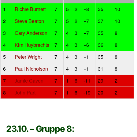
1
Richie Burnett
7
5
2
+8
35
10
2
Steve Beaton
7
5
2
+7
37
10
3
Gary Anderson
7
4
3
+7
35
8
4
Kim Huybrechts
7
4
3
+6
36
8
5
Peter Wright
7
4
3
+1
35
8
6
Paul Nicholson
7
4
3
+1
31
8
7
Jamie Caven
7
1
6
-11
29
2
8
John Part
7
1
6
-19
20
2
23.10. – Gruppe 8: