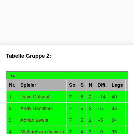
Tabelle Gruppe 2:
Nr.
Spieler
Sp
S
N
Diff.
Legs
Pu
1
Dave Chisnall
7
5
2
+14
40
10
2
Andy Hamilton
7
5
2
+5
35
10
3
Adrian Lewis
7
5
2
+5
34
10
4
Michael van Gerwen
7
4
3
+9
36
8