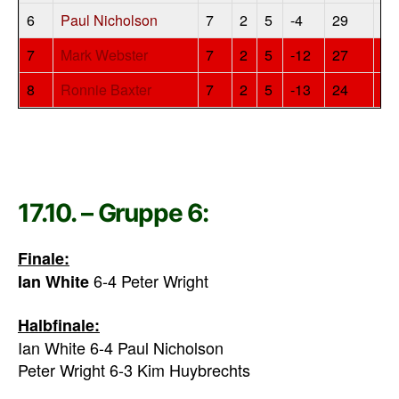
6
Paul Nicholson
7
2
5
-4
29
4
7
Mark Webster
7
2
5
-12
27
4
8
Ronnie Baxter
7
2
5
-13
24
4
17.10. – Gruppe 6:
Finale:
6-4 Peter Wright
Ian White
Halbfinale:
Ian White 6-4 Paul Nicholson
Peter Wright 6-3 Kim Huybrechts