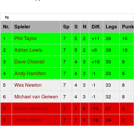
Nr.
Spieler
Sp
S
N
Diff.
Legs
Punk
1
Phil Taylor
7
5
2
+11
39
10
2
Adrian Lewis
7
5
2
+8
38
10
3
Dave Chisnall
7
4
3
+10
35
8
4
Andy Hamilton
7
4
3
-1
33
8
5
Wes Newton
7
4
3
-1
33
8
6
Michael van Gerwen
7
4
3
-1
32
8
7
Simon Whitlock
7
1
6
-10
27
2
8
James Wade
7
1
6
-16
24
2