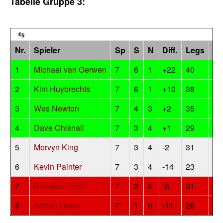
Tabelle Gruppe 3:
Nr.
Spieler
Sp
S
N
Diff.
Legs
Pu
1
Michael van Gerwen
7
6
1
+22
40
12
2
Kim Huybrechts
7
6
1
+10
38
12
3
Wes Newton
7
4
3
+2
35
8
4
Dave Chisnall
7
3
4
+1
29
6
5
Mervyn King
7
3
4
-2
31
6
6
Kevin Painter
7
3
4
-14
23
6
7
Brendan Dolan
7
2
5
-8
31
4
8
Adrian Lewis
7
1
6
-11
26
2