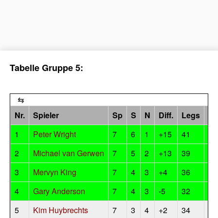
Tabelle Gruppe 5:
Nr.
Spieler
Sp
S
N
Diff.
Legs
Pu
1
Peter Wright
7
6
1
+15
41
12
2
Michael van Gerwen
7
5
2
+13
39
10
3
Mervyn King
7
4
3
+4
36
8
4
Gary Anderson
7
4
3
-5
32
8
5
Kim Huybrechts
7
3
4
+2
34
6