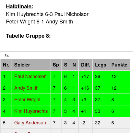
Halbfinale:
Kim Huybrechts 6-3 Paul Nicholson
Peter Wright 6-1 Andy Smith
Tabelle Gruppe 8:
Nr.
Spieler
Sp
S
N
Diff.
Legs
Punkte
1
Paul Nicholson
7
6
1
+17
39
12
2
Andy Smith
7
6
1
+16
37
12
3
Peter Wright
7
4
3
+3
37
8
4
Kim Huybrechts
7
3
4
+1
33
6
5
Gary Anderson
7
3
4
-2
32
6