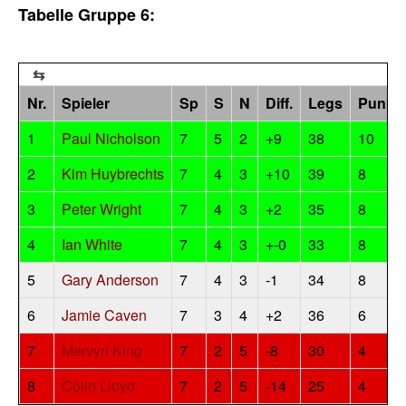
Tabelle Gruppe 6:
Nr.
Spieler
Sp
S
N
Diff.
Legs
Punkt
1
Paul Nicholson
7
5
2
+9
38
10
2
Kim Huybrechts
7
4
3
+10
39
8
3
Peter Wright
7
4
3
+2
35
8
4
Ian White
7
4
3
+-0
33
8
5
Gary Anderson
7
4
3
-1
34
8
6
Jamie Caven
7
3
4
+2
36
6
7
Mervyn King
7
2
5
-8
30
4
8
Colin Lloyd
7
2
5
-14
25
4