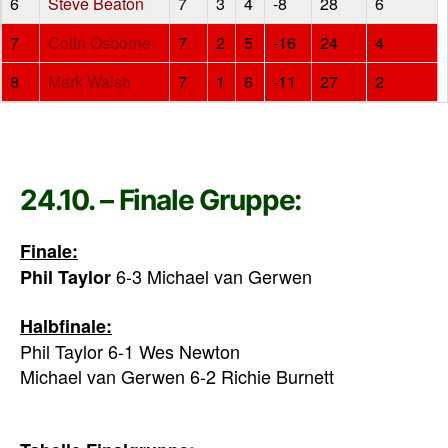
6
Steve Beaton
7
3
4
-8
28
6
7
Colin Osborne
7
2
5
-16
24
4
8
Mark Walsh
7
1
6
-11
27
2
24.10. – Finale Gruppe:
Finale:
6-3 Michael van Gerwen
Phil Taylor
Halbfinale:
Phil Taylor 6-1 Wes Newton
Michael van Gerwen 6-2 Richie Burnett