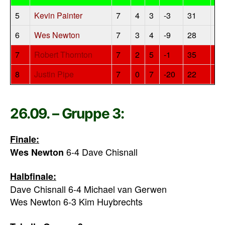
5
Kevin Painter
7
4
3
-3
31
8
6
Wes Newton
7
3
4
-9
28
6
7
Robert Thornton
7
2
5
-1
35
4
8
Justin Pipe
7
0
7
-20
22
0
26.09. – Gruppe 3:
Finale:
6-4 Dave Chisnall
Wes Newton
Halbfinale:
Dave Chisnall 6-4 Michael van Gerwen
Wes Newton 6-3 Kim Huybrechts