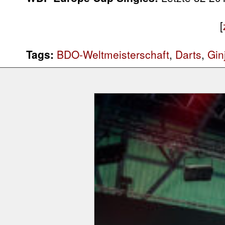
[
Tags:
BDO-Weltmeisterschaft
,
Darts
,
Gin