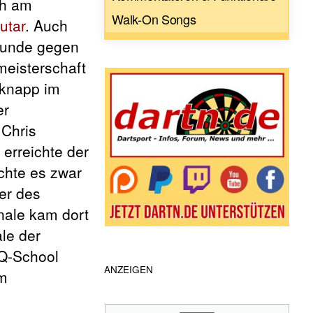
ch am
Walk-On Songs
utar
. Auch
 Runde gegen
meisterschaft
 knapp im
er
Chris
 erreichte der
ichte es zwar
er des
inale kam dort
ale der
 Q-School
ANZEIGEN
em