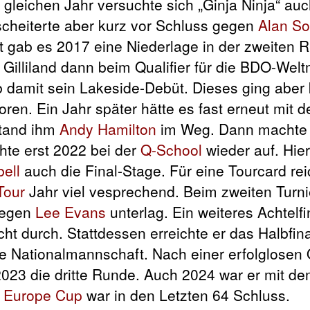
m gleichen Jahr versuchte sich „Ginja Ninja“ au
scheiterte aber kurz vor Schluss gegen
Alan So
ort gab es 2017 eine Niederlage in der zweiten
Gilliland dann beim Qualifier für die BDO-Welt
b damit sein Lakeside-Debüt. Dieses ging aber
oren. Ein Jahr später hätte es fast erneut mit d
stand ihm
Andy Hamilton
im Weg. Dann machte 
chte erst 2022 bei der
Q-School
wieder auf. Hier
ell
auch die Final-Stage. Für eine Tourcard re
Tour
Jahr viel vesprechend. Beim zweiten Turni
 gegen
Lee Evans
unterlag. Ein weiteres Achtelf
ht durch. Stattdessen erreichte er das Halbfin
die Nationalmannschaft. Nach einer erfolglosen
023 die dritte Runde. Auch 2024 war er mit d
Europe Cup
war in den Letzten 64 Schluss.