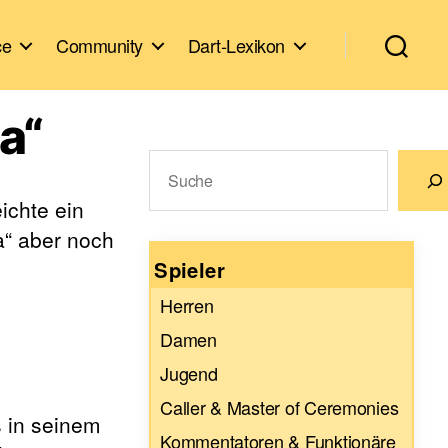
ce
Community
Dart-Lexikon
ja“
Suchen
ichte ein
Wenn die Ergebnisse der automatische
a“ aber noch
Spieler
Herren
Damen
Jugend
Caller & Master of Ceremonies
s in seinem
Kommentatoren & Funktionäre