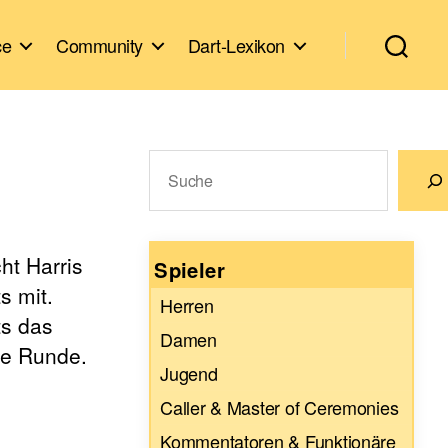
ce
Community
Dart-Lexikon
Suchen
Wenn die Ergebnisse der automatische
ht Harris
Spieler
s mit.
Herren
ts das
Damen
te Runde.
Jugend
Caller & Master of Ceremonies
Kommentatoren & Funktionäre