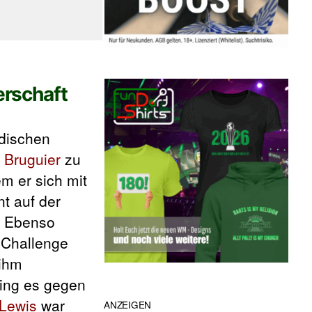
erschaft
ndischen
d Bruguier
zu
em er sich mit
t auf der
. Ebenso
r Challenge
 ihm
 ging es gegen
Lewis
war
ANZEIGEN