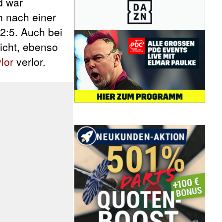
d war
h nach einer
2:5. Auch bei
icht, ebenso
lor
verlor.