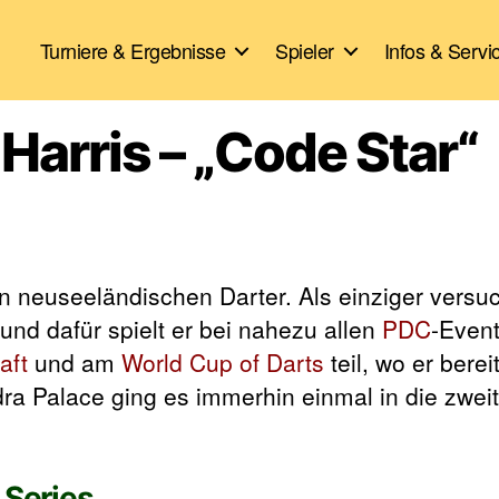
Turniere & Ergebnisse
Spieler
Infos & Servi
 Harris – „Code Star“
en neuseeländischen Darter. Als einziger versuc
 und dafür spielt er bei nahezu allen
PDC
-Event
aft
und am
World Cup of Darts
teil, wo er berei
ndra Palace ging es immerhin einmal in die zwei
 Series