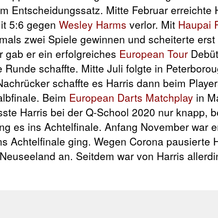
im Entscheidungssatz. Mitte Februar erreichte 
mit 5:6 gegen
Wesley Harms
verlor. Mit
Haupai 
mals zwei Spiele gewinnen und scheiterte erst
r gab er ein erfolgreiches
European Tour
Debüt
e Runde schaffte. Mitte Juli folgte in Peterboro
 Nachrücker schaffte es Harris dann beim Playe
lbfinale. Beim
European Darts Matchplay
in M
sste Harris bei der Q-School 2020 nur knapp, 
ng es ins Achtelfinale. Anfang November war e
ins Achtelfinale ging. Wegen Corona pausierte 
euseeland an. Seitdem war von Harris allerd