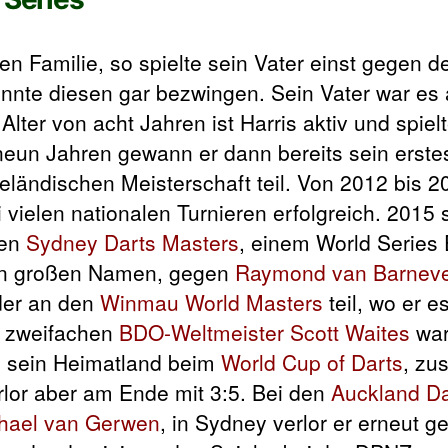
en Familie, so spielte sein Vater einst gegen 
nnte diesen gar bezwingen. Sein Vater war es 
Alter von acht Jahren ist Harris aktiv und spie
neun Jahren gewann er dann bereits sein erstes
ländischen Meisterschaft teil. Von 2012 bis 
vielen nationalen Turnieren erfolgreich. 2015 s
den
Sydney Darts Masters
, einem World Series 
inen großen Namen, gegen
Raymond van Barneve
der an den
Winmau World Masters
teil, wo er es
n zweifachen
BDO-Weltmeister
Scott Waites
war
ls sein Heimatland beim
World Cup of Darts
, zu
rlor aber am Ende mit 3:5. Bei den
Auckland Da
hael van Gerwen
, in Sydney verlor er erneut g