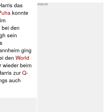
Harris das
Puha
konnte
 im
 bei den
ugh sein
rs
annheim ging
bei den
World
r wieder beim
Harris zur
Q-
ings auch