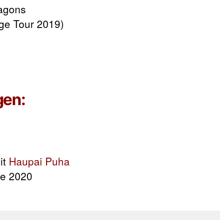
agons
ge Tour 2019)
gen:
it
Haupai Puha
le 2020