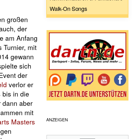
Walk-On Songs
den großen
auch, der
lte am Anfang
 Turnier, mit
2014 gewann
pielte sich
Event der
ld
verlor er
 bis in die
 dann aber
sammen mit
ANZEIGEN
rts Masters
egen