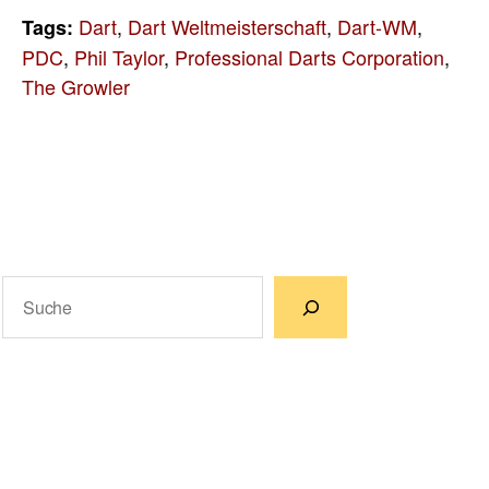
Dart
,
Dart Weltmeisterschaft
,
Dart-WM
,
Tags:
PDC
,
Phil Taylor
,
Professional Darts Corporation
,
The Growler
Suchen
Wenn die Ergebnisse der automatischen Vervollständigun