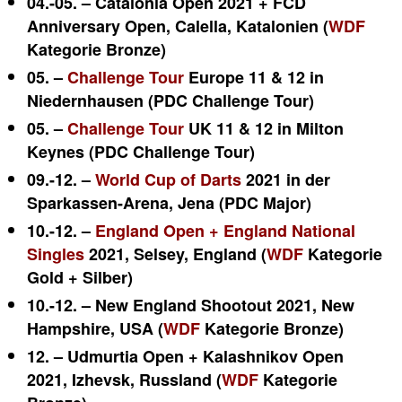
04.-05. – Catalonia Open 2021 +
FCD
Anniversary Open
,
Calella
, Katalonien (
WDF
Kategorie Bronze)
05. –
Challenge Tour
Europe 11 & 12 in
Niedernhausen (PDC Challenge Tour)
05. –
Challenge Tour
UK 11 & 12 in Milton
Keynes (PDC Challenge Tour)
09.-12. –
World Cup of Darts
2021 in der
Sparkassen-Arena, Jena (PDC Major)
10.-12. –
England Open +
England National
Singles
2021, Selsey, England (
WDF
Kategorie
Gold + Silber)
10.-12. – New England Shootout 2021,
New
Hampshire, USA (
WDF
Kategorie Bronze)
12. – Udmurtia Open + Kalashnikov Open
2021, Izhevsk, Russland (
WDF
Kategorie