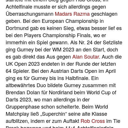
Achtelfinale musste er sich allerdings gegen
Überraschungsmann
Madars Razma
geschlagen
geben. Bei den European Championship in
Dortmund gab es keinen Sieg, etwas besser lief es
bei den Players Championship Finals, wo er
immerhin ein Spiel gewann. Als Nr. 24 der Setzliste
ging Gurney bei der WM 2023 an den Start, doch
es gab direkt das Aus gegen
Alan Soutar
. Auch die
UK Open 2023 endeten in der Runde der letzten
64 Spieler. Bei den Austrian Darts Open im April
ging es für Gurney bis ins Halbfinale. Ein
altbewährtes Duo bildete Gurney zusammen mit
Brendan Dolan für Nordirland beim World Cup of
Darts 2023, wo man allerdings in der
Gruppenphase schon scheiterte. Beim World
Matchplay ließ „Superchin“ seine alte Klasse
aufblitzen, indem er zum Auftakt
Rob Cross
im Tie
Break bezwang und beim 11:4-Achtelfinalerfolg