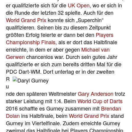
er qualifizierte sich für die
UK Open
, wo er sich in
die Runde der letzten 32 spielte. Auch für den
World Grand Prix
konnte sich „Superchin“
qualifizieren. Seinen bis zu diesem Zeitpunkt
größten Erfolg feierte er dann bei den
Players
Championship Finals
, als er dort das Halbfinale
erreichte, in dem er aber gegen
Michael van
Gerwen
chancenlos war. Durch sein gutes Jahr
qualifizierte er sich zum bereits dritten Mal für die
PDC Dart-WM.
Dort unterlag er in der zweiten
R
u
nde den späteren Weltmeister
Gary Anderson
trotz
starker Leistung mit 1:4. Beim
World Cup of Darts
2016 schaffte es Gurney zusammen mit
Brendan
Dolan
ins Halbfinale, beim
World Grand Prix
stand
Gurney im Viertelfinale. Zudem erreichte Gurney
zweimal das Halbfinale bei Players Championship