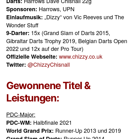
Harrows Dave Chisnall 22g
Darts:
Harrows, UPN
Sponsoren:
„Dizzy“ von Vic Reeves und The
Einlaufmusik:
Wonder Stuff
15x (Grand Slam of Darts 2015,
9-Darter:
Gibraltar Darts Trophy 2019, Belgian Darts Open
2022 und 12x auf der Pro Tour)
www.chizzy.co.uk
Offizielle Webseite:
@ChizzyChisnall
Twitter:
Gewonnene Titel &
Leistungen:
PDC-Major:
Halbfinale 2021
PDC-WM:
Runner-Up 2013 und 2019
World Grand Prix:
Runner-Up 2014
Grand Slam of Darts: