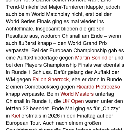
Trend-Umkehr bei Major-Turnieren klappte jedoch
auch beim World Matchplay nicht, erst bei den
World Series Finals ging es mal wieder ins
Achtelfinale. Insgesamt blieben die großen
Resultate aus, wodurch Chisnall am Ende – wenn
auch äußerst knapp – den World Grand Prix
verpasste. Bei der European Championship gab es
eine Auftaktniederlage gegen
Martin Schindler
und
bei den Players Championship Finals war ebenfalls
in Runde 1 Schluss. Dafür gelang der Auftakt der
WM gegen
Fallon Sherrock
, ehe er dann in Runde
2 einen Comebacksieg gegen
Ricardo Pietreczko
knapp verpasste. Beim
World Masters
unterlag
Chisnall in Runde 1, die
UK Open
waren unter den
letzten 32 beendet. Ende Mai ging es für „Chizzy“
in
Kiel
erstmals in 2026 in den Finaltag auf der
European Tour. Auch nach einem großen
Gewichtsverlust war die Form jedoch einfach nicht