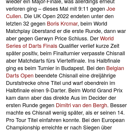
wieder ein Major-Finale, was allerdings erneut
verloren ging – dieses Mal mit 9:11 gegen
Joe
Cullen
. Die UK Open 2022 endeten unter den
letzten 32 gegen
Boris Krcmar
, beim World
Matchplay überstand er die erste Runde, dann war
aber gegen Gerwyn Price Schluss. Der
World
Series of Darts Finals
Qualifier verlief kurze Zeit
später positiv, beim Finalturnier verpasste Chisnall
aber Matchdarts fürs Viertelfinale. Ins Halbfinale
ging es beim Turnier in Budapest. Bei den
Belgian
Darts Open
beendete Chisnall eine dreijährige
Durststrecke ohne Titel und warf obendrein im
Halbfinale einen 9-Darter. Beim World Grand Prix
kam dann aber das direkte Aus im Decider der
ersten Runde gegen
Dimitri van den Bergh
. Besser
machte es Chisnall wenig später, als er seinen 14.
Pro Tour Titel einfahren konnte. Bei den European
Championship erreichte er nach Siegen über