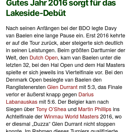
Gutes Jahr 2016 sorgt für das
Lakeside-Debüt
Nach seinen Anfängen bei der BDO legte Davy
van Baelen eine lange Pause ein. Erst 2016 kehrte
er auf die Tour zurück, aber steigerte sich deutlich
in seinen Leistungen. Beim größten Dartturnier der
Welt, den
Dutch Open
, kam van Baelen unter die
letzten 32, bei den Hal Open und dem Hal Masters
spielte er sich jeweils ins Viertelfinale vor. Bei den
Denmark Open besiegte van Baelen den
Ranglistenersten
Glen Durrant
mit 5:3, das Finale
verlor er äußerst knapp gegen
Darius
Labanauskas
mit 5:6. Der Belgier kam nach
Siegen über
Tony O’Shea
und
Martin Phillips
ins
Achtelfinale der
Winmau World Masters
2016, wo
er diesmal „Duzza“ Glen Durrant nicht stoppen
konnte. Im Rahmen dieses Turniers qualifizierte