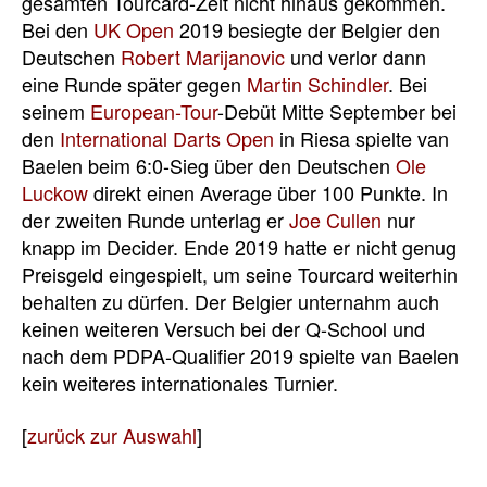
gesamten Tourcard-Zeit nicht hinaus gekommen.
Bei den
UK Open
2019 besiegte der Belgier den
Deutschen
Robert Marijanovic
und verlor dann
eine Runde später gegen
Martin Schindler
. Bei
seinem
European-Tour
-Debüt Mitte September bei
den
International Darts Open
in Riesa spielte van
Baelen beim 6:0-Sieg über den Deutschen
Ole
Luckow
direkt einen Average über 100 Punkte. In
der zweiten Runde unterlag er
Joe Cullen
nur
knapp im Decider. Ende 2019 hatte er nicht genug
Preisgeld eingespielt, um seine Tourcard weiterhin
behalten zu dürfen. Der Belgier unternahm auch
keinen weiteren Versuch bei der Q-School und
nach dem PDPA-Qualifier 2019 spielte van Baelen
kein weiteres internationales Turnier.
[
zurück zur Auswahl
]