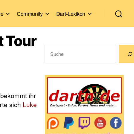
ce
Community
Dart-Lexikon
t Tour
Suchen
Wenn die Ergebnisse der automatische
 bekommt ihr
erte sich
Luke