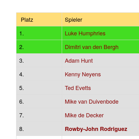
Platz
Spieler
1.
Luke Humphries
2.
Dimitri van den Bergh
3.
Adam Hunt
4.
Kenny Neyens
5.
Ted Evetts
6.
Mike van Duivenbode
7.
Mike de Decker
8.
Rowby-John Rodriguez