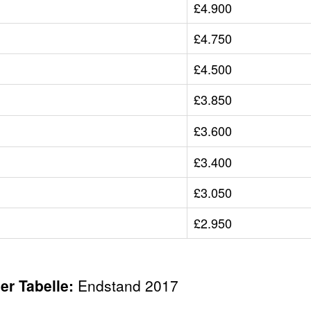
£4.900
£4.750
£4.500
£3.850
£3.600
£3.400
£3.050
£2.950
er Tabelle:
Endstand 2017