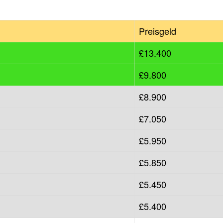
Preisgeld
£13.400
£9.800
£8.900
£7.050
£5.950
£5.850
£5.450
£5.400