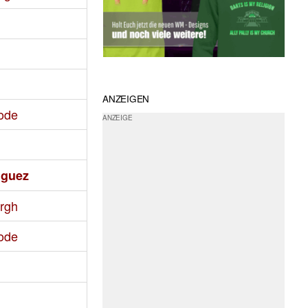
ANZEIGEN
ode
iguez
ergh
ode