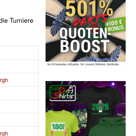
die Turniere
ergh
ergh