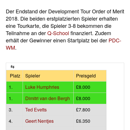
Der Endstand der Development Tour Order of Merit
2018. Die beiden erstplatzierten Spieler erhalten
eine Tourkarte, die Spieler 3-8 bekommen die
Teilnahme an der
Q-School
finanziert. Zudem
erhält der Gewinner einen Startplatz bei der
PDC-
WM
.
Platz
Spieler
Preisgeld
1.
Luke Humphries
£8.000
1.
Dimitri van den Bergh
£8.000
3.
Ted Evetts
£7.800
4.
Geert Nentjes
£6.350