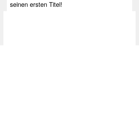
seinen ersten Titel!
Dart Turniere - PDC Pro Tour 2026 -
dartn.de