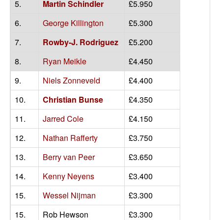
5.
Martin Schindler
£5.950
6.
George Killington
£5.300
7.
Rowby-J. Rodriguez
£5.200
8.
Ryan Meikle
£4.450
9.
Niels Zonneveld
£4.400
10.
Christian Bunse
£4.350
11.
Jarred Cole
£4.150
12.
Nathan Rafferty
£3.750
13.
Berry van Peer
£3.650
14.
Kenny Neyens
£3.400
15.
Wessel Nijman
£3.300
15.
Rob Hewson
£3.300