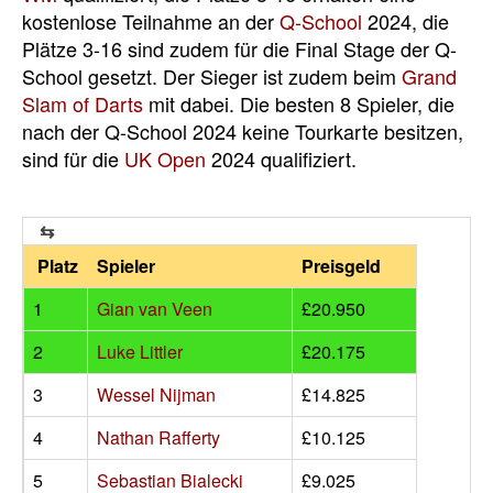
kostenlose Teilnahme an der
Q-School
2024, die
Plätze 3-16 sind zudem für die Final Stage der Q-
School gesetzt. Der Sieger ist zudem beim
Grand
Slam of Darts
mit dabei. Die besten 8 Spieler, die
nach der Q-School 2024 keine Tourkarte besitzen,
sind für die
UK Open
2024 qualifiziert.
Platz
Spieler
Preisgeld
1
Gian van Veen
£20.950
2
Luke Littler
£20.175
3
Wessel Nijman
£14.825
4
Nathan Rafferty
£10.125
5
Sebastian Bialecki
£9.025