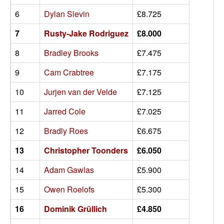
6
Dylan Slevin
£8.725
7
Rusty-Jake Rodriguez
£8.000
8
Bradley Brooks
£7.475
9
Cam Crabtree
£7.175
10
Jurjen van der Velde
£7.125
11
Jarred Cole
£7.025
12
Bradly Roes
£6.675
13
Christopher Toonders
£6.050
14
Adam Gawlas
£5.900
15
Owen Roelofs
£5.300
16
Dominik Grüllich
£4.850