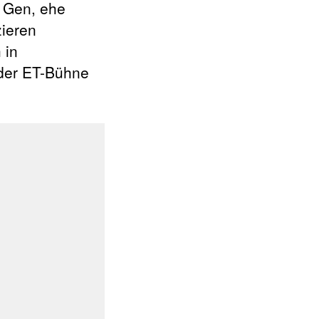
t Gen, ehe
zieren
 in
 der ET-Bühne