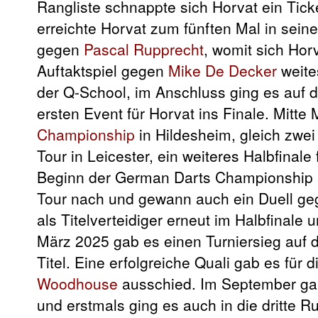
Rangliste schnappte sich Horvat ein Ticke
erreichte Horvat zum fünften Mal in sein
gegen
Pascal Rupprecht
, womit sich Horv
Auftaktspiel gegen
Mike De Decker
weite
der Q-School, im Anschluss ging es auf 
ersten Event für Horvat ins Finale. Mitte 
Championship
in Hildesheim, gleich zwei
Tour in Leicester, ein weiteres Halbfinal
Beginn der German Darts Championship in
Tour nach und gewann auch ein Duell g
als Titelverteidiger erneut im Halbfinale
März 2025 gab es einen Turniersieg auf d
Titel. Eine erfolgreiche Quali gab es für 
Woodhouse
ausschied. Im September gab
und erstmals ging es auch in die dritte R