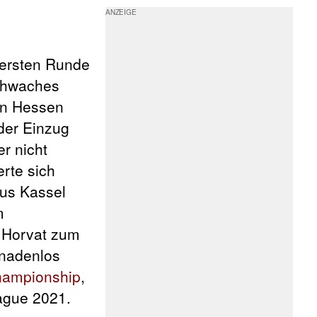
 ersten Runde
schwaches
den Hessen
 der Einzug
r nicht
rte sich
aus Kassel
m
e Horvat zum
nadenlos
hampionship
,
eague 2021.