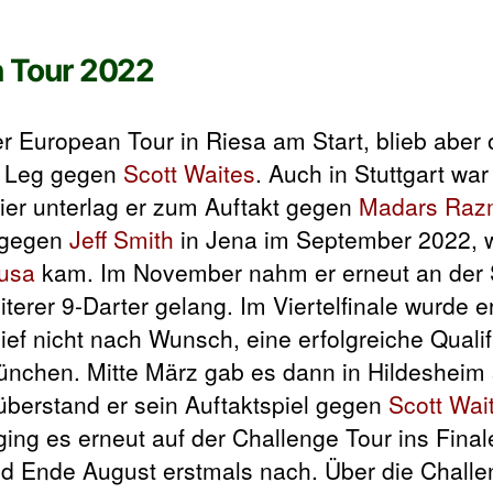
n Tour 2022
r European Tour in Riesa am Start, blieb aber
n Leg gegen
Scott Waites
. Auch in Stuttgart wa
rier unterlag er zum Auftakt gegen
Madars Raz
g gegen
Jeff Smith
in Jena im September 2022, 
usa
kam. Im November nahm er erneut an der
terer 9-Darter gelang. Im Viertelfinale wurde 
ef nicht nach Wunsch, eine erfolgreiche Qualif
ünchen. Mitte März gab es dann in Hildesheim
überstand er sein Auftaktspiel gegen
Scott Wai
ing es erneut auf der Challenge Tour ins Final
und Ende August erstmals nach. Über die Chall