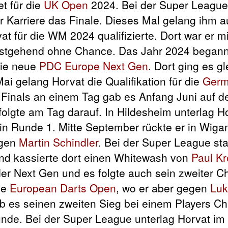
t für die
UK Open
2024. Bei der Super Leagu
er Karriere das Finale. Dieses Mal gelang ihm 
at für die WM 2024 qualifizierte. Dort war er mi
stgehend ohne Chance. Das Jahr 2024 begann 
die neue
PDC Europe Next Gen
. Dort ging es gl
Mai gelang Horvat die Qualifikation für die
Germ
 Finals an einem Tag gab es Anfang Juni auf d
e folgte am Tag darauf. In Hildesheim unterlag H
 Runde 1. Mitte September rückte er in Wigan
egen
Martin Schindler
. Bei der Super League st
 und kassierte dort einen Whitewash von
Paul K
er Next Gen und es folgte auch sein zweiter C
die
European Darts Open
, wo er aber gegen
Lu
 es seinen zweiten Sieg bei einem Players C
unde. Bei der Super League unterlag Horvat im V