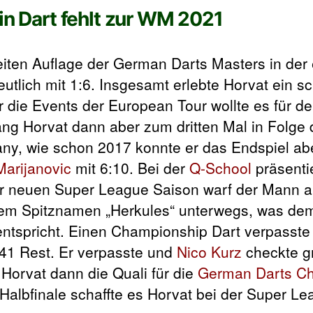
in Dart fehlt zur WM 2021
weiten Auflage der German Darts Masters in der
deutlich mit 1:6. Insgesamt erlebte Horvat ein 
ür die Events der European Tour wollte es für 
lang Horvat dann aber zum dritten Mal in Folge
ny, wie schon 2017 konnte er das Endspiel abe
Marijanovic
mit 6:10. Bei der
Q-School
präsentie
der neuen Super League Saison warf der Mann 
t dem Spitznamen „Herkules“ unterwegs, was de
entspricht. Einen Championship Dart verpasst
41 Rest. Er verpasste und
Nico Kurz
checkte g
orvat dann die Quali für die
German Darts C
 Halbfinale schaffte es Horvat bei der Super L