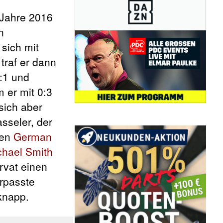
Jahre 2016
n
 sich mit
traf er dann
:1 und
m er mit 0:3
sich aber
sseler, der
den
German
chael Smith
rvat einen
rpasste
knapp.