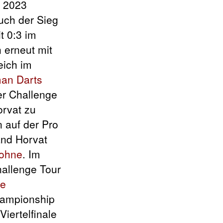
e 2023
auch der Sieg
t 0:3 im
erneut mit
eich im
an Darts
er Challenge
orvat zu
 auf der Pro
and Horvat
rohne
. Im
hallenge Tour
ke
hampionship
iertelfinale