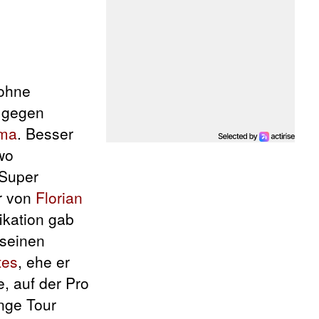
 ohne
r gegen
ma
. Besser
wo
 Super
er von
Florian
ikation gab
 seinen
tes
, ehe er
e, auf der Pro
enge Tour