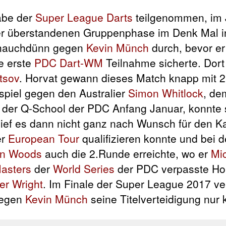
abe der
Super League Darts
teilgenommen, im 
der überstandenen Gruppenphase im Denk Mal i
7 hauchdünn gegen
Kevin Münch
durch, bevor er
e erste
PDC Dart-WM
Teilnahme sicherte. Dort 
tsov
. Horvat gewann dieses Match knapp mit 2
spiel gegen den Australier
Simon Whitlock
, de
i der Q-School der PDC Anfang Januar, konnte 
lief es dann nicht ganz nach Wunsch für den Ka
er
European Tour
qualifizieren konnte und bei 
an Woods
auch die 2.Runde erreichte, wo er
Mi
asters
der
World Series
der PDC verpasste Ho
er Wright
. Im Finale der Super League 2017 ve
gegen
Kevin Münch
seine Titelverteidigung nur 