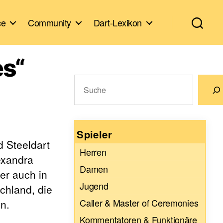
ce
Community
Dart-Lexikon
es“
Suchen
Wenn die Ergebnisse der automatische
Spieler
d Steeldart
Herren
exandra
Damen
er auch in
Jugend
chland, die
Caller & Master of Ceremonies
n.
Kommentatoren & Funktionäre