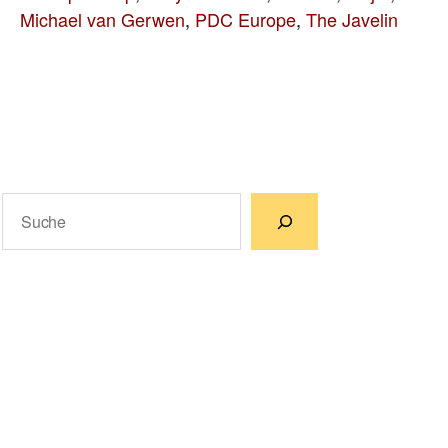
Michael van Gerwen
,
PDC Europe
,
The Javelin
Suchen
Wenn die Ergebnisse der automatischen Vervollständigun