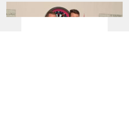
Newsflash: Van de Weerd und Krohne
siegen in Antwerpen