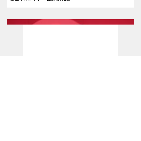
Tourcardholder Qualifier: Doppel-Quali für
Barney und Reyes, Greaves und Suljovic
einmal erfolgreich