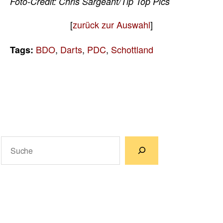
Foto-Credit: Chris Sargeant/Tip Top Pics
[
zurück zur Auswahl
]
BDO
,
Darts
,
PDC
,
Schottland
Tags:
Suchen
Wenn die Ergebnisse der automatischen Vervollständigun