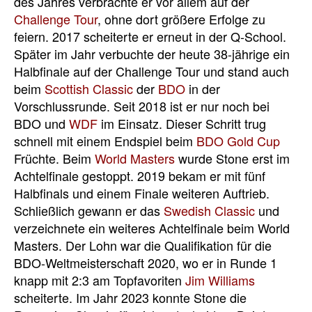
des Jahres verbrachte er vor allem auf der
Challenge Tour
, ohne dort größere Erfolge zu
feiern. 2017 scheiterte er erneut in der Q-School.
Später im Jahr verbuchte der heute 38-jährige ein
Halbfinale auf der Challenge Tour und stand auch
beim
Scottish Classic
der
BDO
in der
Vorschlussrunde. Seit 2018 ist er nur noch bei
BDO und
WDF
im Einsatz. Dieser Schritt trug
schnell mit einem Endspiel beim
BDO Gold Cup
Früchte. Beim
World Masters
wurde Stone erst im
Achtelfinale gestoppt. 2019 bekam er mit fünf
Halbfinals und einem Finale weiteren Auftrieb.
Schließlich gewann er das
Swedish Classic
und
verzeichnete ein weiteres Achtelfinale beim World
Masters. Der Lohn war die Qualifikation für die
BDO-Weltmeisterschaft 2020, wo er in Runde 1
knapp mit 2:3 am Topfavoriten
Jim Williams
scheiterte. Im Jahr 2023 konnte Stone die