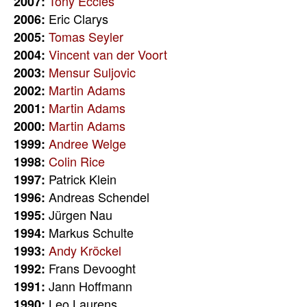
Tony Eccles
2007:
Eric Clarys
2006:
Tomas Seyler
2005:
Vincent van der Voort
2004:
Mensur Suljovic
2003:
Martin Adams
2002:
Martin Adams
2001:
Martin Adams
2000:
Andree Welge
1999:
Colin Rice
1998:
Patrick Klein
1997:
Andreas Schendel
1996:
Jürgen Nau
1995:
Markus Schulte
1994:
Andy Kröckel
1993:
Frans Devooght
1992:
Jann Hoffmann
1991:
Leo Laurens
1990: