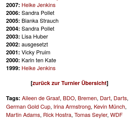
Heike Jenkins
2007:
Sandra Pollet
2006:
Bianka Strauch
2005:
Sandra Pollet
2004:
Lisa Huber
2003:
ausgesetzt
2002:
Vicky Pruim
2001:
Karin ten Kate
2000:
Heike Jenkins
1999:
[
zurück
zur
Turnier Übersicht
]
Aileen de Graaf
,
BDO
,
Bremen
,
Dart
,
Darts
,
Tags:
German Gold Cup
,
Irina Armstrong
,
Kevin Münch
,
Martin Adams
,
Rick Hostra
,
Tomas Seyler
,
WDF