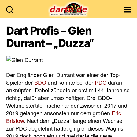
Dartn.de
Dart Profis – Glen
Durrant – „Duzza“
Der Engländer Glen Durrant war einer der Top-
Spieler der
BDO
und konnte bei der
PDC
daran
anknüpfen. Dabei zündete er erst mit 44 Jahren so
richtig, dafür aber umso heftiger. Drei BDO-
Weltmeistertitel nacheinander zwischen 2017 und
2019 gelangen ansonsten nur dem großen
Eric
Bristow
. Nachdem „Duzza“ lange einen Wechsel
zur PDC abgelehnt hatte, ging er dieses Wagnis
2019 doch noch ein und meisterte die neue