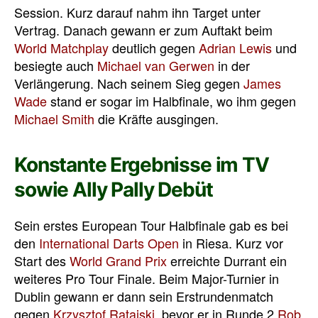
Session. Kurz darauf nahm ihn Target unter
Vertrag. Danach gewann er zum Auftakt beim
World Matchplay
deutlich gegen
Adrian Lewis
und
besiegte auch
Michael van Gerwen
in der
Verlängerung. Nach seinem Sieg gegen
James
Wade
stand er sogar im Halbfinale, wo ihm gegen
Michael Smith
die Kräfte ausgingen.
Konstante Ergebnisse im TV
sowie Ally Pally Debüt
Sein erstes European Tour Halbfinale gab es bei
den
International Darts Open
in Riesa. Kurz vor
Start des
World Grand Prix
erreichte Durrant ein
weiteres Pro Tour Finale. Beim Major-Turnier in
Dublin gewann er dann sein Erstrundenmatch
gegen
Krzysztof Ratajski
, bevor er in Runde 2
Rob