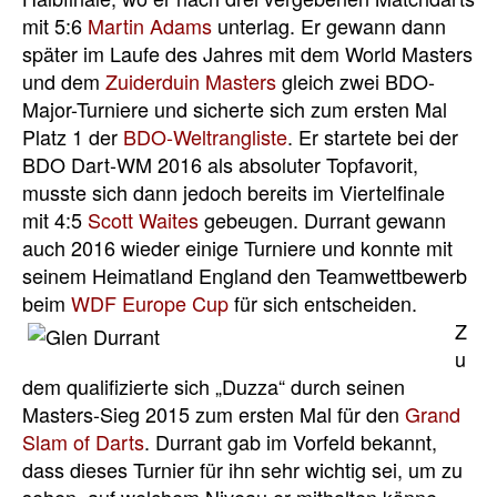
mit 5:6
Martin Adams
unterlag. Er gewann dann
später im Laufe des Jahres mit dem World Masters
und dem
Zuiderduin Masters
gleich zwei BDO-
Major-Turniere und sicherte sich zum ersten Mal
Platz 1 der
BDO-Weltrangliste
. Er startete bei der
BDO Dart-WM 2016 als absoluter Topfavorit,
musste sich dann jedoch bereits im Viertelfinale
mit 4:5
Scott Waites
gebeugen. Durrant gewann
auch 2016 wieder einige Turniere und konnte mit
seinem Heimatland England den Teamwettbewerb
beim
WDF Europe Cup
für sich entscheiden.
Z
u
dem qualifizierte sich „Duzza“ durch seinen
Masters-Sieg 2015 zum ersten Mal für den
Grand
Slam of Darts
. Durrant gab im Vorfeld bekannt,
dass dieses Turnier für ihn sehr wichtig sei, um zu
sehen, auf welchem Niveau er mithalten könne.