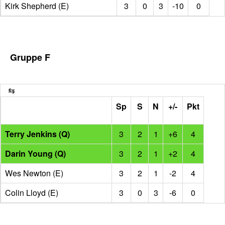
Kirk Shepherd (E)
3
0
3
-10
0
Gruppe F
Sp
S
N
+/-
Pkt
Terry Jenkins (Q)
3
2
1
+6
4
Darin Young (Q)
3
2
1
+2
4
Wes Newton (E)
3
2
1
-2
4
Colin Lloyd (E)
3
0
3
-6
0