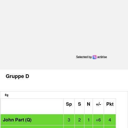
Gruppe D
Sp
S
N
+/-
Pkt
John Part (Q)
3
2
1
+6
4