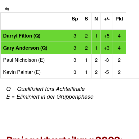
Sp
S
N
+/-
Pkt
Darryl Fitton (Q)
3
2
1
+5
4
Gary Anderson (Q)
3
2
1
+3
4
Paul Nicholson (E)
3
1
2
-3
2
Kevin Painter (E)
3
1
2
-5
2
Q = Qualifiziert fürs Achtelfinale
E = Eliminiert in der Gruppenphase