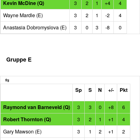
Kevin McDine (Q)
3
2
1
+4
4
Wayne Mardle (E)
3
2
1
-2
4
Anastasia Dobromyslova (E)
3
0
3
-8
0
Gruppe E
Sp
S
N
+/-
Pkt
Raymond van Barneveld (Q)
3
3
0
+8
6
Robert Thornton (Q)
3
2
1
+1
4
Gary Mawson (E)
3
1
2
+1
2