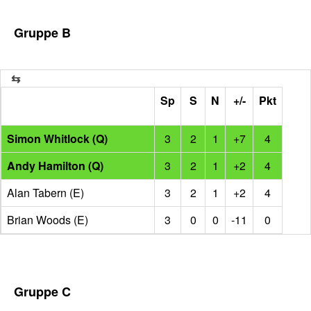
Gruppe B
Sp
S
N
+/-
Pkt
Simon Whitlock (Q)
3
2
1
+7
4
Andy Hamilton (Q)
3
2
1
+2
4
Alan Tabern (E)
3
2
1
+2
4
Brian Woods (E)
3
0
0
-11
0
Gruppe C