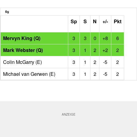
Sp
S
N
+/-
Pkt
Mervyn King (Q)
3
3
0
+8
6
Mark Webster (Q)
3
1
2
+2
2
Colin McGarry (E)
3
1
2
-5
2
Michael van Gerwen (E)
3
1
2
-5
2