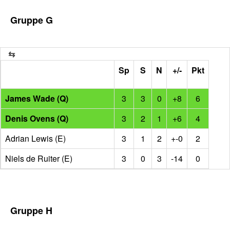
Gruppe G
Sp
S
N
+/-
Pkt
James Wade (Q)
3
3
0
+8
6
Denis Ovens (Q)
3
2
1
+6
4
Adrian Lewis (E)
3
1
2
+-0
2
Niels de Ruiter (E)
3
0
3
-14
0
Gruppe H