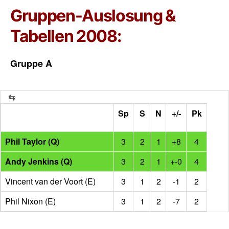
Gruppen-Auslosung &
Tabellen 2008:
Gruppe A
Sp
S
N
+/-
Pk
Phil Taylor (Q)
3
2
1
+8
4
Andy Jenkins (Q)
3
2
1
+-0
4
Vincent van der Voort (E)
3
1
2
-1
2
Phil Nixon (E)
3
1
2
-7
2