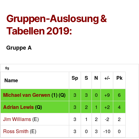
Gruppen-Auslosung &
Tabellen 2019:
Gruppe A
Sp
S
N
+/-
Pk
Name
Michael van Gerwen
(1) (Q)
3
3
0
+9
6
Adrian Lewis
(Q)
3
2
1
+2
4
Jim Williams
(E)
3
1
2
-2
2
Ross Smith
(E)
3
0
3
-10
0