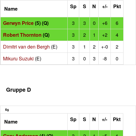
Sp
S
N
+/-
Pkt
Name
Gerwyn Price
(5) (Q)
3
3
0
+6
6
Robert Thornton
(Q)
3
2
1
+2
4
Dimitri van den Bergh
(E)
3
1
2
+-0
2
Mikuru Suzuki
(E)
3
0
3
-8
0
Gruppe D
Sp
S
N
+/-
Pkt
Name
Gary Anderson
(4) (Q)
3
2
1
+5
4