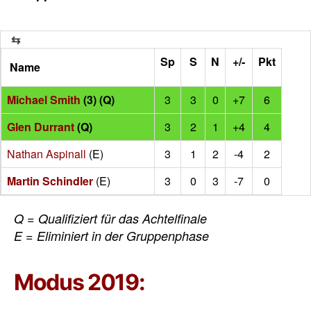
Sp
S
N
+/-
Pkt
Name
Michael Smith
(3) (Q)
3
3
0
+7
6
Glen Durrant
(Q)
3
2
1
+4
4
Nathan Aspinall
(E)
3
1
2
-4
2
Martin Schindler
(E)
3
0
3
-7
0
Q = Qualifiziert für das Achtelfinale
E = Eliminiert in der Gruppenphase
Modus 2019: