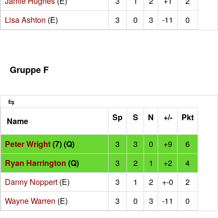
Jamie Hughes
(E)
3
1
2
+1
2
Lisa Ashton
(E)
3
0
3
-11
0
Gruppe F
Sp
S
N
+/-
Pkt
Name
Peter Wright
(7) (Q)
3
3
0
+9
6
Ryan Harrington
(Q)
3
2
1
+2
4
Danny Noppert
(E)
3
1
2
+-0
2
Wayne Warren
(E)
3
0
3
-11
0