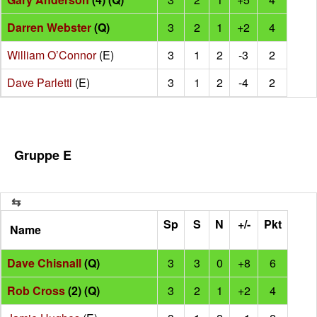
Darren Webster
(Q)
3
2
1
+2
4
William O’Connor
(E)
3
1
2
-3
2
Dave Parletti
(E)
3
1
2
-4
2
Gruppe E
Sp
S
N
+/-
Pkt
Name
Dave Chisnall
(Q)
3
3
0
+8
6
Rob Cross
(2) (Q)
3
2
1
+2
4