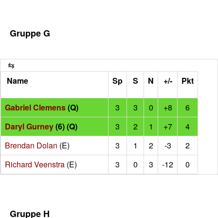
Gruppe G
Name
Sp
S
N
+/-
Pkt
Gabriel Clemens
(Q)
3
3
0
+8
6
Daryl Gurney
(6) (Q)
3
2
1
+7
4
Brendan Dolan
(E)
3
1
2
-3
2
Richard Veenstra
(E)
3
0
3
-12
0
Gruppe H