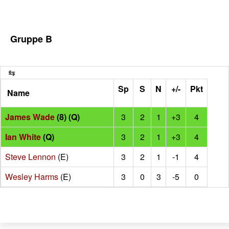
Gruppe B
Sp
S
N
+/-
Pkt
Name
James Wade
(8) (Q)
3
2
1
+3
4
Ian White
(Q)
3
2
1
+3
4
Steve Lennon
(E)
3
2
1
-1
4
Wesley Harms
(E)
3
0
3
-5
0