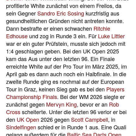
profitierte White zunächst von einem Freilos, da
sein Gegner
Sandro Eric Sosing
kurzfristig aus
gesundheitlichen Gründen nicht antreten konnte.
Dann bestrafte er einen schwachen
Ritchie
Edhouse
und zog in Runde 3 ein. Für
Luke Littler
war er ein guter Prüfstein, musste sich jedoch mit
1:4 geschlagen geben. Bei den UK Open 2025
kam das Aus unter den letzten 96. Ein Finale
erreichte White auf der Pro Tour im März 2025, im
April gab es dann auch noch ein Halbfinale. In die
zweite Runde ging es nochmal auf der European
Tour in Graz, keinen Sieg gab es bei den
Players
Championship Finals
. Bei der WM 2026 siegte er
zunächst gegen
Mervyn King
, bevor er an
Rob
Cross
scheiterte. Unter die letzten 96 verlor er bei
den
UK Open
2026 gegen
Scott Campbell
, in
Sindelfingen
schied er in Runde 1 aus. Eine Quali
gelang außerdem für die
Baltic Sea Darts Open
,