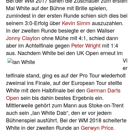
Bei der WM 2017 sahen die Zuschauer zum ersten
Mal White auf der Bühne mit Brille spielen,
zumindest in der ersten Runde schien sich dies bei
seinem 3:0-Erfolg über
Kevin Simm
auszuzahlen.
In der zweiten Runde besiegte er den Waliser
Jonny Clayton
ohne Mühe mit 4:1, schied dann
aber im Achtelfinale gegen
Peter Wright
mit 1:4
aus.
Nachdem White bei den UK Open erneut im
Vi
er
telfinale stand, ging es auf der Pro Tour wiederholt
zweimal ins Finale, auf der European Tour stellte
White mit dem Halbfinale bei den
German Darts
Open
sein bis dahin bestes Ergebnis ein.
Mittlerweile gehört zum Mann aus Stoke-on-Trent
auch sein „Ian White Dab“, den er vor jedem
Bühnenspiel ausführt. Bei der WM 2018 scheiterte
White in der zweiten Runde an
Gerwyn Price
.