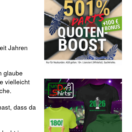
eit Jahren
h glaube
 vielleicht
che.
ast, dass da