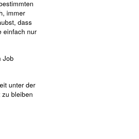
 bestimmten
ch, immer
aubst, dass
 einfach nur
n Job
it unter der
t zu bleiben