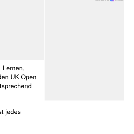
. Lernen,
h den UK Open
ntsprechend
st jedes