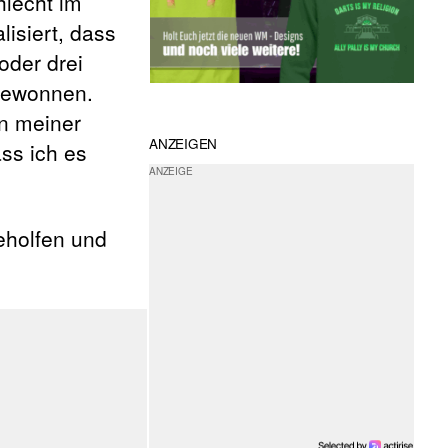
hlecht im
lisiert, dass
oder drei
 gewonnen.
n meiner
ANZEIGEN
ass ich es
eholfen und