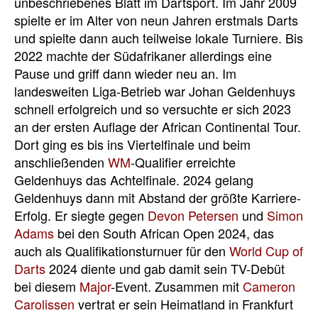
unbeschriebenes Blatt im Dartsport. Im Jahr 2009
spielte er im Alter von neun Jahren erstmals Darts
und spielte dann auch teilweise lokale Turniere. Bis
2022 machte der Südafrikaner allerdings eine
Pause und griff dann wieder neu an. Im
landesweiten Liga-Betrieb war Johan Geldenhuys
schnell erfolgreich und so versuchte er sich 2023
an der ersten Auflage der African Continental Tour.
Dort ging es bis ins Viertelfinale und beim
anschließenden
WM
-Qualifier erreichte
Geldenhuys das Achtelfinale. 2024 gelang
Geldenhuys dann mit Abstand der größte Karriere-
Erfolg. Er siegte gegen
Devon Petersen
und
Simon
Adams
bei den South African Open 2024, das
auch als Qualifikationsturnuer für den
World Cup of
Darts
2024 diente und gab damit sein TV-Debüt
bei diesem
Major
-Event. Zusammen mit
Cameron
Carolissen
vertrat er sein Heimatland in Frankfurt