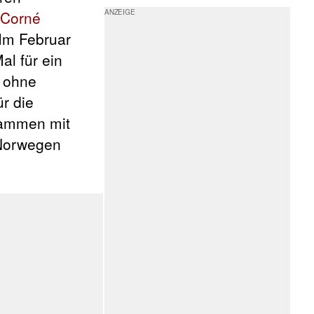
Corné
 Im Februar
al für ein
ohne
r die
ammen mit
 Norwegen