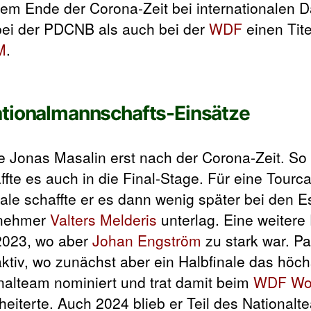
dem Ende der Corona-Zeit bei internationalen D
 bei der PDCNB als auch bei der
WDF
einen Tite
M
.
ationalmannschafts-Einsätze
tte Jonas Masalin erst nach der Corona-Zeit. So 
te es auch in die Final-Stage. Für eine Tourca
inale schaffte er es dann wenig später bei den 
lnehmer
Valters Melderis
unterlag. Eine weitere 
2023, wo aber
Johan Engström
zu stark war. Pa
aktiv, wo zunächst aber ein Halbfinale das höch
nalteam nominiert und trat damit beim
WDF Wor
eiterte. Auch 2024 blieb er Teil des National