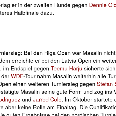
terlag er in der zweiten Runde gegen
Dennie Old
teres Halbfinale dazu.
rniersieg: Bei den Riga Open war Masalin nicht
em erreichte er bei den Latvia Open ein weiter
B, im Endspiel gegen
Teemu Harju
sicherte sich
f der
WDF
-Tour nahm Masalin weiterhin alle Tur
 Open einen weiteren Turniersieg gegen
Stefan 
tätigte Masalin seine gute Form und zog ins Vi
odriguez
und
Jarred Cole
. Im Oktober startete 
 aber keine Rolle am Finaltag. Die Qualifikati
ie guten Ergebnisse bei den nordischen Turnie