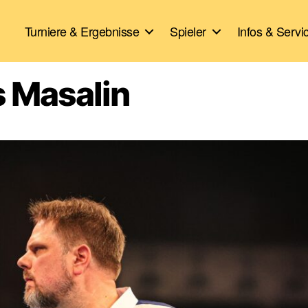
Turniere & Ergebnisse
Spieler
Infos & Servi
s Masalin