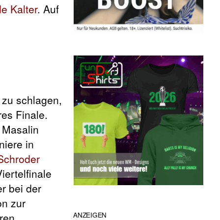
e Kalter
. Auf
 zu schlagen,
es Finale.
 Masalin
niere in
Schroder
ertelfinale
er bei der
on zur
ren
ANZEIGEN