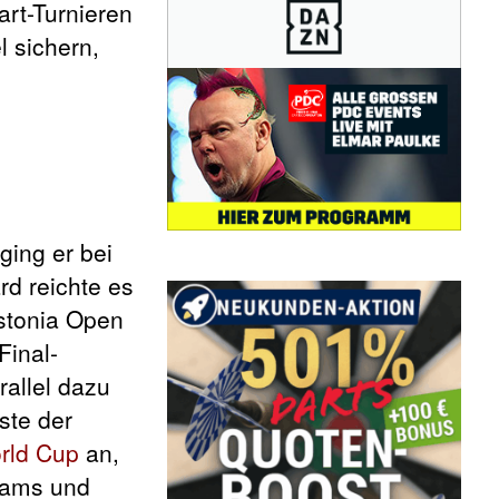
art-Turnieren
l sichern,
ging er bei
rd reichte es
Estonia Open
Final-
rallel dazu
ste der
ld Cup
an,
teams und