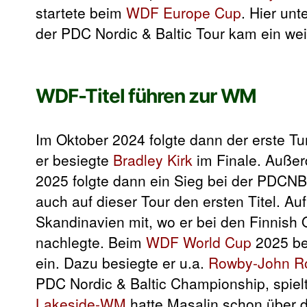
startete beim
WDF Europe Cup
. Hier un
der PDC Nordic & Baltic Tour kam ein wei
WDF-Titel führen zur WM
Im Oktober 2024 folgte dann der erste Tu
er besiegte
Bradley Kirk
im Finale. Außerd
2025 folgte dann ein Sieg bei der PDCN
auch auf dieser Tour den ersten Titel. Au
Skandinavien mit, wo er bei den Finnish
nachlegte. Beim
WDF World Cup
2025 bes
ein. Dazu besiegte er u.a.
Rowby-John R
PDC Nordic & Baltic Championship, spielte
Lakeside-WM
hatte Masalin schon über d