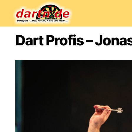
Dartn.de
Dart Profis – Jona