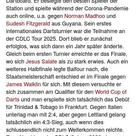
Dartboard. Er besiegte den besten Spieler der
Station und spielte während der Corona-Pandemie
auch online, u.a. gegen
Norman Madhoo
und
Sudesh Fitzgerald
aus Guyana. Sein erstes
internationales Dartsturnier war die Teilnahme an
der CDLC Tour 2025. Dort blieb er zunächst
erfolglos, was sich dann ein Jahr später änderte.
Gleich beim ersten Turnier erreichte er das Finale,
wo sich
Jesus Salate
als zu stark erwies. Auch ein
weiteres Halbfinale legte Balfour nach, die
Staatsmeisterschaft entschied er im Finale gegen
James Walklin
für sich. Mit diesem versuchte er
sich zusammen am Qualifier für den
World Cup of
Darts
und man erspielte sich tatsächlich das Debüt
für Trinidad & Tobago in Frankfurt. Gegen Italien
unterlag man mit 2:4, aber gegen Lettland gelang
tatsächlich ein 4:3-Sieg, auch wenn dies
schlussendlich nicht zum Weiterkommen reichte.