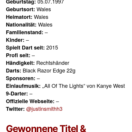
05.07.1997
Geburtstag:
Wales
Geburtsort:
Wales
Heimatort:
Wales
Nationalität:
–
Familienstand:
–
Kinder:
2015
Spielt Dart seit:
–
Profi seit:
Rechtshänder
Händigkeit:
Black Razor Edge 22g
Darts:
–
Sponsoren:
„All Of The Lights“ von Kanye West
Einlaufmusik:
–
9-Darter:
–
Offizielle Webseite:
@justinsmithh3
Twitter:
Gewonnene Titel &