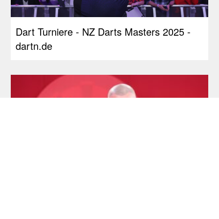
Dart Turniere - NZ Darts Masters 2025 -
dartn.de
Tourcardholder Qualifier: Doppel-Quali für
Barney und Reyes, Greaves und Suljovic