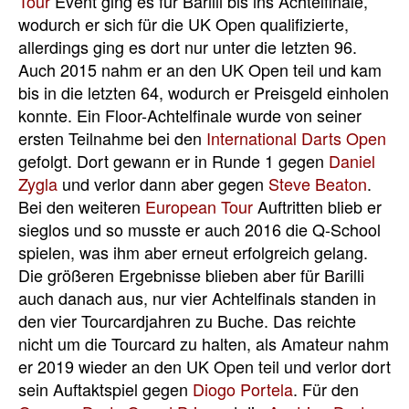
Tour
Event ging es für Barilli bis ins Achtelfinale,
wodurch er sich für die UK Open qualifizierte,
allerdings ging es dort nur unter die letzten 96.
Auch 2015 nahm er an den UK Open teil und kam
bis in die letzten 64, wodurch er Preisgeld einholen
konnte. Ein Floor-Achtelfinale wurde von seiner
ersten Teilnahme bei den
International Darts Open
gefolgt. Dort gewann er in Runde 1 gegen
Daniel
Zygla
und verlor dann aber gegen
Steve Beaton
.
Bei den weiteren
European Tour
Auftritten blieb er
sieglos und so musste er auch 2016 die Q-School
spielen, was ihm aber erneut erfolgreich gelang.
Die größeren Ergebnisse blieben aber für Barilli
auch danach aus, nur vier Achtelfinals standen in
den vier Tourcardjahren zu Buche. Das reichte
nicht um die Tourcard zu halten, als Amateur nahm
er 2019 wieder an den UK Open teil und verlor dort
sein Auftaktspiel gegen
Diogo Portela
. Für den