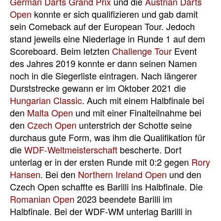
German Darts Grand Prix
und die
Austrian Darts
Open
konnte er sich qualifizieren und gab damit
sein Comeback auf der European Tour. Jedoch
stand jeweils eine Niederlage in Runde 1 auf dem
Scoreboard. Beim letzten
Challenge Tour
Event
des Jahres 2019 konnte er dann seinen Namen
noch in die Siegerliste eintragen. Nach längerer
Durststrecke gewann er im Oktober 2021 die
Hungarian Classic
. Auch mit einem Halbfinale bei
den
Malta Open
und mit einer Finalteilnahme bei
den
Czech Open
unterstrich der Schotte seine
durchaus gute Form, was ihm die Qualifikation für
die
WDF-Weltmeisterschaft
bescherte. Dort
unterlag er in der ersten Runde mit 0:2 gegen
Rory
Hansen
. Bei den
Northern Ireland Open
und den
Czech Open schaffte es Barilli ins Halbfinale. Die
Romanian Open
2023 beendete Barilli im
Halbfinale. Bei der WDF-WM unterlag Barilli in