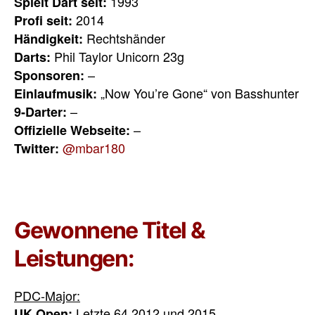
1993
Spielt Dart seit:
2014
Profi seit:
Rechtshänder
Händigkeit:
Phil Taylor Unicorn 23g
Darts:
–
Sponsoren:
„Now You’re Gone“ von Basshunter
Einlaufmusik:
–
9-Darter:
–
Offizielle Webseite:
@mbar180
Twitter:
Gewonnene Titel &
Leistungen:
PDC-Major:
Letzte 64 2012 und 2015
UK Open: