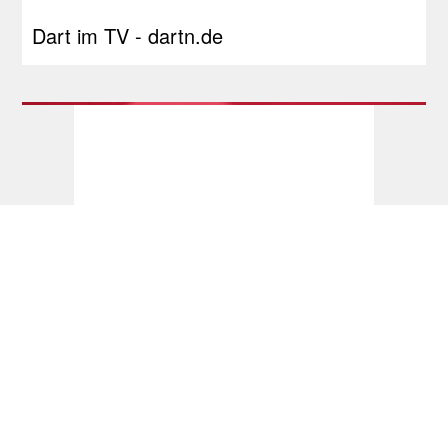
Dart im TV - dartn.de
Tourcardholder Qualifier: Doppel-Quali für
Barney und Reyes, Greaves und Suljovic
einmal erfolgreich