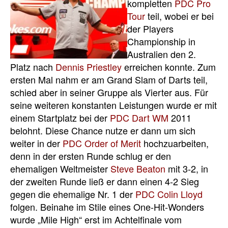
kompletten
PDC Pro
Tour
teil, wobei er bei
der Players
Championship in
Australien den 2.
Platz nach
Dennis Priestley
erreichen konnte. Zum
ersten Mal nahm er am Grand Slam of Darts teil,
schied aber in seiner Gruppe als Vierter aus. Für
seine weiteren konstanten Leistungen wurde er mit
einem Startplatz bei der
PDC Dart WM
2011
belohnt. Diese Chance nutze er dann um sich
weiter in der
PDC Order of Merit
hochzuarbeiten,
denn in der ersten Runde schlug er den
ehemaligen Weltmeister
Steve Beaton
mit 3-2, in
der zweiten Runde ließ er dann einen 4-2 Sieg
gegen die ehemalige Nr. 1 der
PDC
Colin Lloyd
folgen. Beinahe im Stile eines One-Hit-Wonders
wurde „Mile High“ erst im Achtelfinale vom