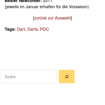
2011
Bester Newcomer:
(jeweils im Januar erhalten für die Vorsaison)
[
zurück zur Auswahl
]
Dart
,
Darts
,
PDC
Tags:
Suchen
Wenn die Ergebnisse der automatischen Vervollständigun