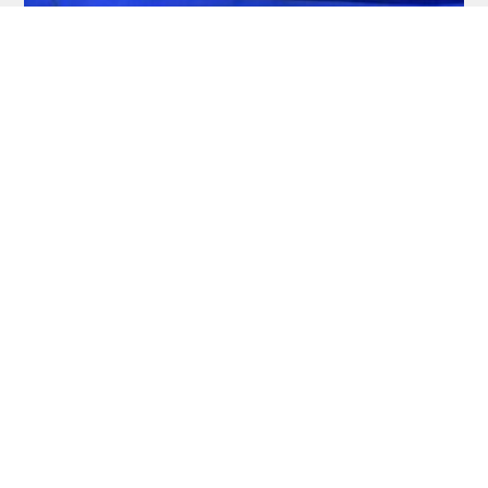
RDL Open: Pietreczko macht Triple perfekt