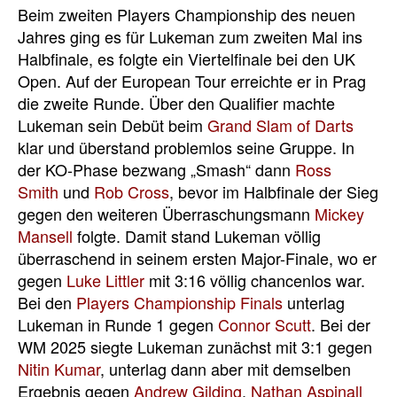
Beim zweiten Players Championship des neuen
Jahres ging es für Lukeman zum zweiten Mal ins
Halbfinale, es folgte ein Viertelfinale bei den UK
Open. Auf der European Tour erreichte er in Prag
die zweite Runde. Über den Qualifier machte
Lukeman sein Debüt beim
Grand Slam of Darts
klar und überstand problemlos seine Gruppe. In
der KO-Phase bezwang „Smash“ dann
Ross
Smith
und
Rob Cross
, bevor im Halbfinale der Sieg
gegen den weiteren Überraschungsmann
Mickey
Mansell
folgte. Damit stand Lukeman völlig
überraschend in seinem ersten Major-Finale, wo er
gegen
Luke Littler
mit 3:16 völlig chancenlos war.
Bei den
Players Championship Finals
unterlag
Lukeman in Runde 1 gegen
Connor Scutt
. Bei der
WM 2025 siegte Lukeman zunächst mit 3:1 gegen
Nitin Kumar
, unterlag dann aber mit demselben
Ergebnis gegen
Andrew Gilding
.
Nathan Aspinall