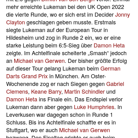
mehr erreichte Lukeman bei den UK Open 2022
die vierte Runde, wo er sich erst im Decider
Jonny
Clayton
geschlagen geben musste. Erstmals
siegte Lukeman auf der European Tour in
Hildesheim und zog in Runde 2 ein, wo er eine
starke Leistung beim 6:5-Sieg über
Damon Heta
zeigte. Im Achtelfinale scheiterte „Smash“ jedoch
an
Michael van Gerwen
. Der bisher größte Erfolg
auf dieser Tour gelang Lukeman beim
German
Darts Grand Prix
in München. Am Oster-
Wochenende zog er nach Siegen gegen
Gabriel
Clemens
,
Keane Barry
,
Martin Schindler
und
Damon Heta
ins Finale ein. Das Endspiel verlor
Lukeman dann aber gegen
Luke Humphries
. In
Leverkusen war dagegen schon in Runde 1
Schluss. Bis ins Achtelfinale schaffte er es in
Stuttgart, wo er auch
Michael van Gerwen
bezwang. Den Finaltag erlebte er auch beim