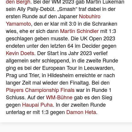
den Bergh
. Bei der WM 2023 gab Martin Lukeman
sein Ally Pally-Debüt. „Smash“ traf dabei in der
ersten Runde auf den Japaner
Nobuhiro
Yamamoto
, den er klar mit 3:0 in die Schranken
wies, ehe er sich dann
Martin Schindler
mit 1:3
geschlagen geben musste. Die UK Open 2023
endeten unter den letzten 64 im Decider gegen
Kevin Doets
. Der Start ins Jahr 2023 verlief
allgemein sehr schleppend, in die zweite Runde
ging es bei der European Tour in Leeuwarden,
Prag und Trier, in Hildesheim erreichte er nach
langer Zeit mal wieder den Finaltag. Bei den
Players Championship Finals
war in Runde 1
Schluss. Auf der
WM-Bühne
gab es den Sieg
gegen
Haupai Puha
. In der zweiten Runde
unterlag er mit 1:3 gegen
Damon Heta
.