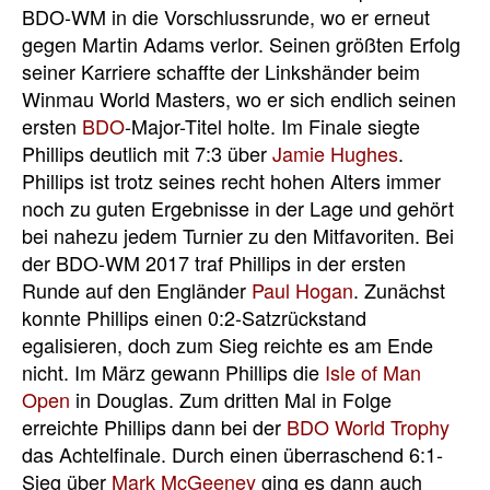
BDO-WM in die Vorschlussrunde, wo er erneut
gegen Martin Adams verlor. Seinen größten Erfolg
seiner Karriere schaffte der Linkshänder beim
Winmau World Masters, wo er sich endlich seinen
ersten
BDO
-Major-Titel holte. Im Finale siegte
Phillips deutlich mit 7:3 über
Jamie Hughes
.
Phillips ist trotz seines recht hohen Alters immer
noch zu guten Ergebnisse in der Lage und gehört
bei nahezu jedem Turnier zu den Mitfavoriten. Bei
der BDO-WM 2017 traf Phillips in der ersten
Runde auf den Engländer
Paul Hogan
. Zunächst
konnte Phillips einen 0:2-Satzrückstand
egalisieren, doch zum Sieg reichte es am Ende
nicht. Im März gewann Phillips die
Isle of Man
Open
in Douglas. Zum dritten Mal in Folge
erreichte Phillips dann bei der
BDO World Trophy
das Achtelfinale. Durch einen überraschend 6:1-
Sieg über
Mark McGeeney
ging es dann auch