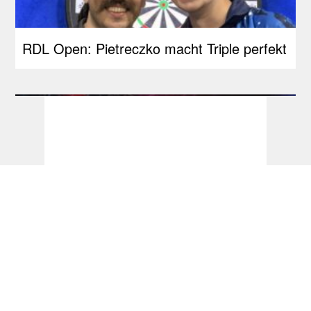
RDL Open: Pietreczko macht Triple perfekt
Ticketinfos & Sessionplan Darts-WM 2027:
PDC führt Losverfahren ein