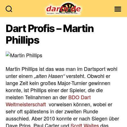
Dartn.de
Dart Profis – Martin
Phillips
Martin Phillips ist das was man im Dartsport wohl
unter einem
versteht. Obwohl er
„alten Hasen“
lange Zeit kein großes Major-Turnier gewinnen
konnte, ist Phillips einer der Spieler, die die
meisten Teilnahmen an der
BDO Dart
Weltmeisterschaft
vorweisen können, wobei er
sehr oft spätestens in der zweiten Runde
ausschied. Aber 2010 konnte er nach Siegen über
Dave Prins, Paul Carter und
Scott Waites
das