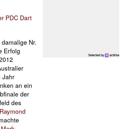
 damalige Nr.
e Erfolg
 2012
ustralier
n Jahr
anken an ein
bfinale der
feld des
Raymond
machte
e
Mark