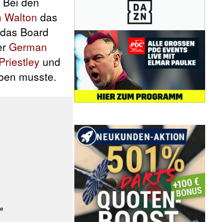
. Bei den
 Walton
das
 das Board
er
German
Priestley
und
ben musste.