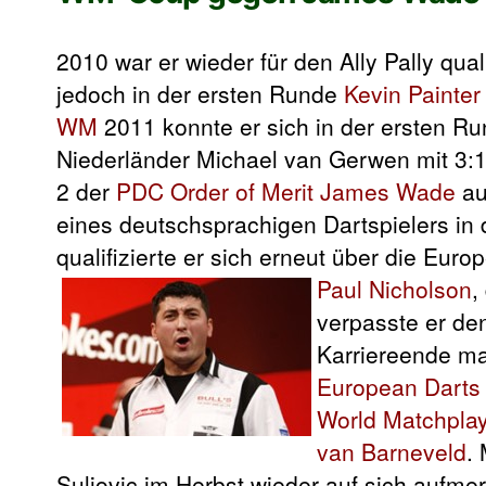
2010 war er
wieder für den Ally Pally quali
jedoch in der ersten Runde
Kevin Painter
WM
2011 konnte er sich in der ersten R
Niederländer Michael van Gerwen mit 3:1
2 der
PDC Order of Merit
James Wade
au
eines deutschsprachigen Dartspielers in
qualifizierte er sich erneut über die Euro
Paul Nicholson
,
verpasste er de
Karriereende mac
European Darts
World Matchpla
van Barneveld
.
Suljovic im Herbst wieder auf sich aufm