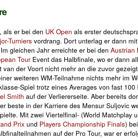
re
 als er bei den
UK Open
als erster deutschspr
or-Turniers
vordrang. Dort unterlag er dann mi
 Im gleichen Jahr erreichte er bei den
Austrian
opean Tour
Event das Halbfinale, wo er dann al
 van der Voort nicht mehr an die zuvor gezeig
einer weiteren WM-Teilnahme nichts mehr im W
klasse-Spiel trotz eines Averages von fast 100
el Smith
auf der Verliererseite. Aber bereits dor
r beste in der Karriere des Mensur Suljovic we
ielte. Mit zwei Viertelfinal- (World Matchplay
and Prix
und
Players Championship Finals
) be
bfinalteilnahmen auf der Pro Tour, war er erfol