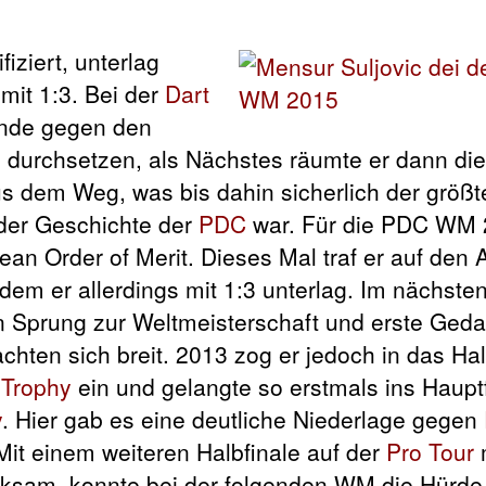
fiziert, unterlag
mit 1:3. Bei der
Dart
unde gegen den
 durchsetzen, als Nächstes räumte er dann die
s dem Weg, was bis dahin sicherlich der größt
 der Geschichte der
PDC
war. Für die PDC WM
pean Order of Merit. Dieses Mal traf er auf den A
 dem er allerdings mit 1
:3 unterlag. Im nächste
n Sprung zur Weltmeisterschaft und erste Ged
hten sich breit. 2013 zog er jedoch in das Hal
 Trophy
ein und gelangte so erstmals ins Haupt
y
. Hier gab es eine deutliche Niederlage gegen
 Mit einem weiteren Halbfinale auf der
Pro Tour
erksam, konnte bei der folgenden WM die Hürd