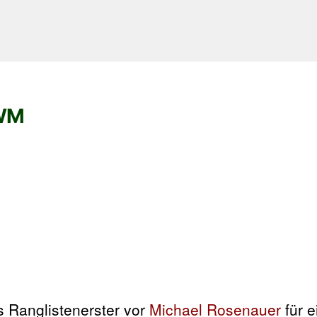
-WM
ls Ranglistenerster vor
Michael Rosenauer
für e