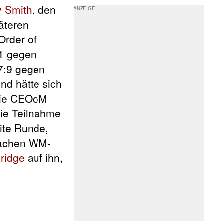
 Smith
, den
äteren
Order of
:1 gegen
 7:9 gegen
nd hätte sich
 die CEOoM
die Teilnahme
ite Runde,
ifachen WM-
ridge
auf ihn,