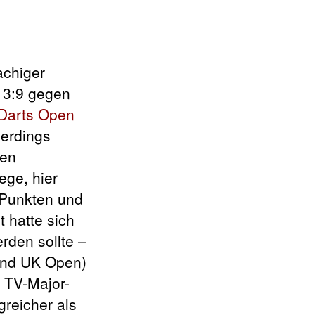
achiger
t 3:9 gegen
 Darts Open
lerdings
ten
ege, hier
 Punkten und
t hatte sich
rden sollte –
 und UK Open)
i TV-Major-
greicher als