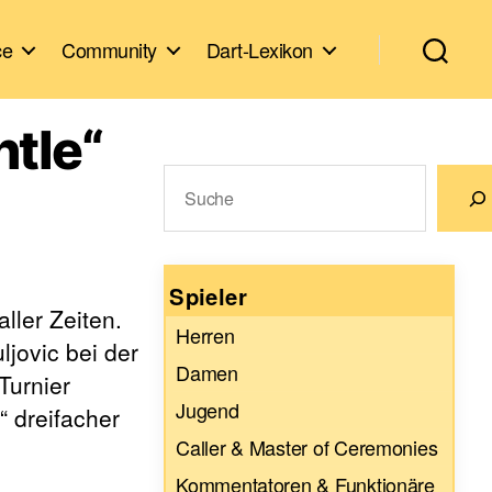
ce
Community
Dart-Lexikon
ntle“
Suchen
Wenn die Ergebnisse der automatische
Spieler
ller Zeiten.
Herren
ljovic bei der
Damen
Turnier
Jugend
“ dreifacher
Caller & Master of Ceremonies
Kommentatoren & Funktionäre