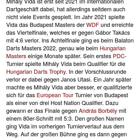
Mihály Vida ist erst seit 2021 im internationalen
Dartgeschäft dabei, hat allerdings seitdem auch
nicht viele Events gespielt. Im Jahr 2021 spielte
Vida das Budapest Masters der
WDF
und erreichte
das Viertelfinale, welches er gegen Gábor Takács
mit 4:6 verlor. Ins Achtelfinale ging es beim Balaton
Darts Masters 2022, genau wie beim
Hungarian
Masters
einige Monate später. Sein erstes
PDC
-
Turnier spielte Mihály Vida beim Qualifier für die
Hungarian Darts Trophy
. In der Vorschlussrunde
verlor er dabei gegen Janos Utasi. Ein Jahr später
machte es Mihály Vida aber besser, er qualifizierte
sich für das
European Tour
Turnier von Budapest
als einer von drei Host Nation Qualifier. Dazu
gewann er das Finale gegen
András Borbély
mit
einem 80er-Schnitt mit 5:3. Den großen Namen
ging Vida im vorherigen Turnierverlauf aus dem
Weg. Auf der großen Bühne ging es dann gegen