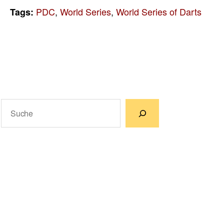
PDC
,
World Series
,
World Series of Darts
Tags:
Suchen
Wenn die Ergebnisse der automatischen Vervollständigun