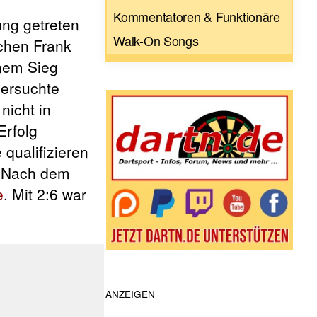
Kommentatoren & Funktionäre
ung getreten
Walk-On Songs
schen Frank
inem Sieg
versuchte
nicht in
Erfolg
 qualifizieren
. Nach dem
e
. Mit 2:6 war
ANZEIGEN