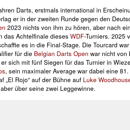
ahren Darts, erstmals international in Erschein
terlag er in der zweiten Runde gegen den Deut
en
2023 nichts von ihm zu hören, aber nach e
n das Achtelfinale dieses
WDF
-Turniers. 2025 
chaffte es in die Final-Stage. Die Tourcard war 
ifier für die
Belgian Darts Open
war nicht von 
r sich mit fünf Siegen für das Turnier in Wieze
os
, sein maximaler Average war dabei eine 81
af „El Rojo“ auf der Bühne auf
Luke Woodhous
h aber über seine zwei Leggewinne.