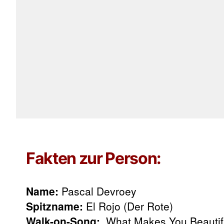
Fakten zur Person:
Name:
Pascal Devroey
Spitzname:
El Rojo (Der Rote)
Walk-on-Song:
„What Makes You Beautifu