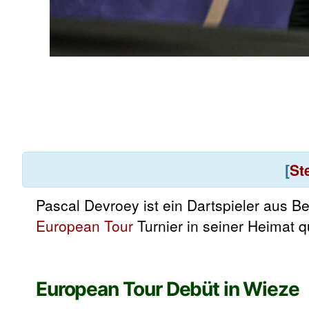
[
St
Pascal Devroey ist ein Dartspieler aus Be
Europ
e
an Tour
Turnier in seiner Heimat qu
European Tour Debüt in Wieze