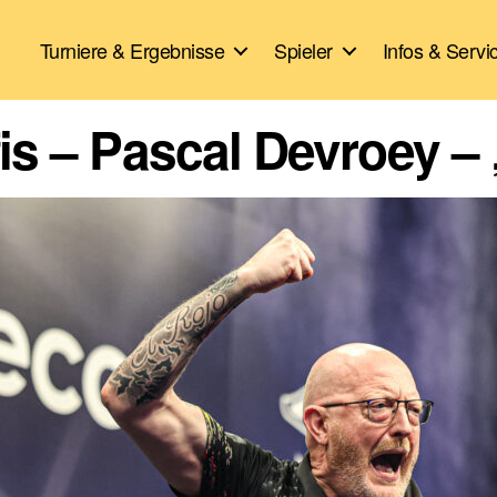
Turniere & Ergebnisse
Spieler
Infos & Servi
fis – Pascal Devroey – 