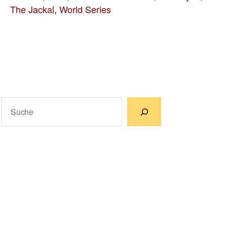
The Jackal
,
World Series
Suchen
Wenn die Ergebnisse der automatischen Vervollständigun