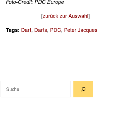
Foto-Credit: PDC Europe
[
zurück zur Auswahl
]
Dart
,
Darts
,
PDC
,
Peter Jacques
Tags:
Suchen
Wenn die Ergebnisse der automatischen Vervollständigun