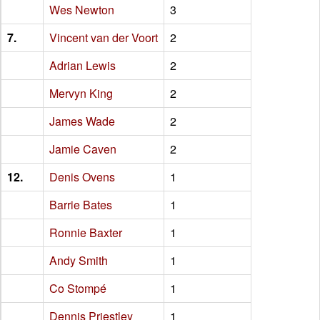
Wes Newton
3
7.
Vincent van der Voort
2
Adrian Lewis
2
Mervyn King
2
James Wade
2
Jamie Caven
2
12.
Denis Ovens
1
Barrie Bates
1
Ronnie Baxter
1
Andy Smith
1
Co Stompé
1
Dennis Priestley
1