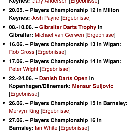
Gary Anderson
[
Ergebnisse
]
Keynes:
20.05. – Players Championship 12 in Milton
Josh Payne
[
Ergebnisse
]
Keynes:
08.-10.06. –
Gibraltar Darts Trophy
in
Michael van Gerwen
[
Ergebnisse
]
Gibraltar:
16.06. – Players Championship 13 in Wigan:
Rob Cross
[
Ergebnisse
]
17.06. – Players Championship 14 in Wigan:
Peter Wright
[
Ergebnisse
]
22.-24.06. –
Danish Darts Open
in
Kopenhagen/Dänemark:
Mensur Suljovic
[
Ergebnisse
]
26.06. – Players Championship 15 in Barnsley:
Mervyn King
[
Ergebnisse
]
27.06. – Players Championship 16 in
Ian White
[
Ergebnisse
]
Barnsley: