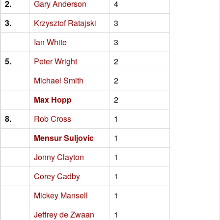
2.
Gary Anderson
4
3.
Krzysztof Ratajski
3
Ian White
3
5.
Peter Wright
2
Michael Smith
2
Max Hopp
2
8.
Rob Cross
1
Mensur Suljovic
1
Jonny Clayton
1
Corey Cadby
1
Mickey Mansell
1
Jeffrey de Zwaan
1