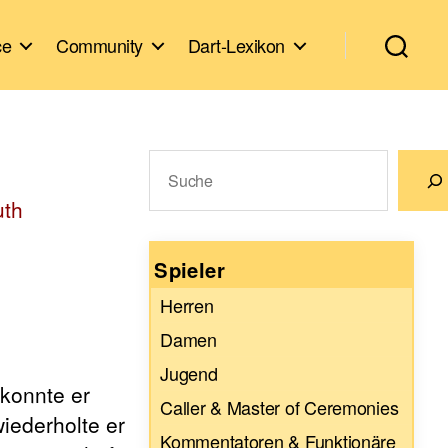
ce
Community
Dart-Lexikon
Suchen
uth
Wenn die Ergebnisse der automatische
Spieler
Herren
Damen
Jugend
 konnte er
Caller & Master of Ceremonies
wiederholte er
Kommentatoren & Funktionäre