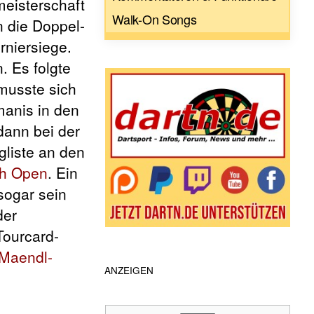
meisterschaft
Walk-On Songs
 die Doppel-
rniersiege.
. Es folgte
 musste sich
anis in den
dann bei der
gliste an den
sh Open
. Ein
sogar sein
der
Tourcard-
Maendl-
ANZEIGEN