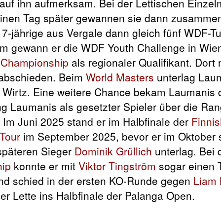
auf ihn aufmerksam. Bei der Lettischen Einzel
einen Tag später gewannen sie dann zusammen
17-jährige aus Vergale dann gleich fünf WDF-Tu
em gewann er die WDF Youth Challenge in Wien
 Championship
als regionaler Qualifikant. Dort
rabschieden. Beim
World Masters
unterlag Laum
 Wirtz. Eine weitere Chance bekam Laumanis 
ing Laumanis als gesetzter Spieler über die Ran
. Im Juni 2025 stand er im Halbfinale der
Finni
Tour
im September 2025, bevor er im Oktober 
 späteren Sieger
Dominik Grüllich
unterlag. Bei 
hip
konnte er mit
Viktor Tingström
sogar einen 
 und schied in der ersten KO-Runde gegen
Liam 
er Lette ins Halbfinale der Palanga Open.