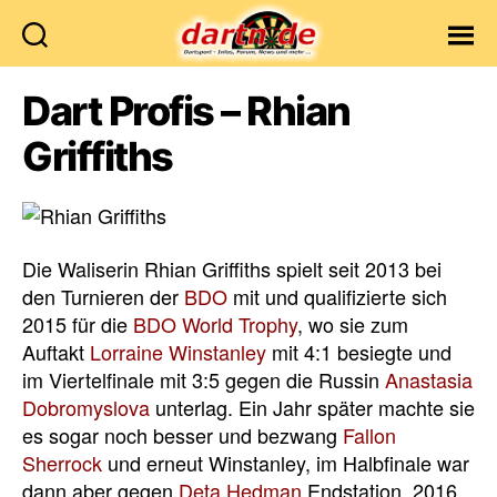
Dartn.de
Dart Profis – Rhian
Griffiths
Die Waliserin Rhian Griffiths spielt seit 2013 bei
den Turnieren der
BDO
mit und qualifizierte sich
2015 für die
BDO World Trophy
, wo sie zum
Auftakt
Lorraine Winstanley
mit 4:1 besiegte und
im Viertelfinale mit 3:5 gegen die Russin
Anastasia
Dobromyslova
unterlag. Ein Jahr später machte sie
es sogar noch besser und bezwang
Fallon
Sherrock
und erneut Winstanley, im Halbfinale war
dann aber gegen
Deta Hedman
Endstation. 2016