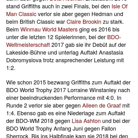
stand Griffiths auch in zwei Finals, bei den
Isle Of
Man Classic
verlor sie aber gegen Hedman und
beim British Classic war
Claire Brookin
zu stark.
Beim
Winmau World Masters
ging es 2016 bis
unter die letzten 12 Spielerinnen, bei der
BDO-
Weltmeisterschaft
2017 gab sie ihr Debüt auf der
Lakeside-Bühne und unterlag Auftakt Anastasia
Dobromyslova trotz ansprechender Leistung mit
1:2.
Wie schon 2015 bezwang Griffiths zum Auftakt der
BDO World Trophy 2017 Lorraine Winstanley nach
einer beeindruckenden Performance mit 4:0. In
Runde 2 verlor sie aber gegen
Aileen de Graaf
mit
1:4. Ebenso gab es eine Niederlage zum Auftakt
der BDO-WM 2018 gegen
Lisa Ashton
und bei der
BDO World Trophy Anfang Juni gegen Fallon
Sherrock. Bis ins Halbfinale kam sie 2018 bei den