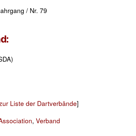
Jahrgang / Nr. 79
d:
(SDA)
zur Liste der Dartverbände
]
Association
,
Verband