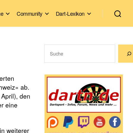
ce
Community
Dart-Lexikon
Suchen
Wenn die Ergebnisse der automatische
erten
hweiz» ab.
April), den
r eine
in weiterer