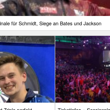
inale für Schmidt, Siege an Bates und Jackson
 Triple perfekt
Ticketinfos + Sessionp