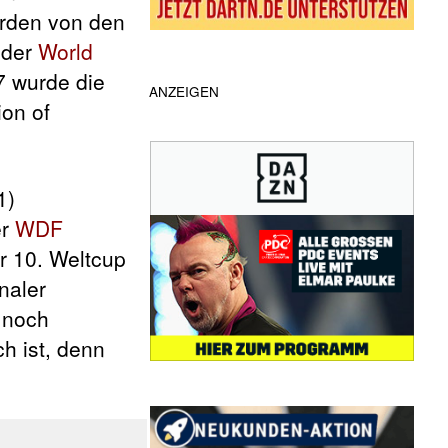
erden von den
 der
World
7 wurde die
ANZEIGEN
ion of
1)
er
WDF
r 10. Weltcup
naler
 noch
ch ist, denn