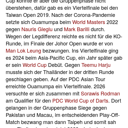
Cup konnte er aber die Gruppenphase nicht
überstehen, dafür gab es ein Viertelfinale bei den
Taiwan Open 2019. Nach der Corona-Pandemie
setzte sich Ouamumpa beim
World Masters
2022
gegen
Nauris Gleglu
und
Mark Barilli
durch.
Wegen der Legdifferenz reichte es nicht für die KO-
Runde, im Finale der Johor Open wurde er von
Man Lok Leung
bezwungen. Ins Viertelfinale ging
es 2024 beim Asia-Pacific Cup, ein Jahr später gab
er sein
World Cup
Debüt. Gegen
Teemu Harju
musste sich der Thailänder in der dritten Runde
geschlagen geben. Auf der PDC Asian Tour
erreichte Ouamumpa ein Viertelfinale. 2026
versuchte er sich zusammen mit
Sorawis Rodman
am Qualifier für den
PDC World Cup of Darts
. Dort
gelangen in der Gruppenphase Siege gegen
Pakistan und Macau, im entscheidenden Play-Off-
Match bezwang man dann Taipeh und somit sah