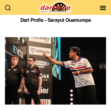
Dartn.de
Dart Profis – Sarayut Ouamumpa