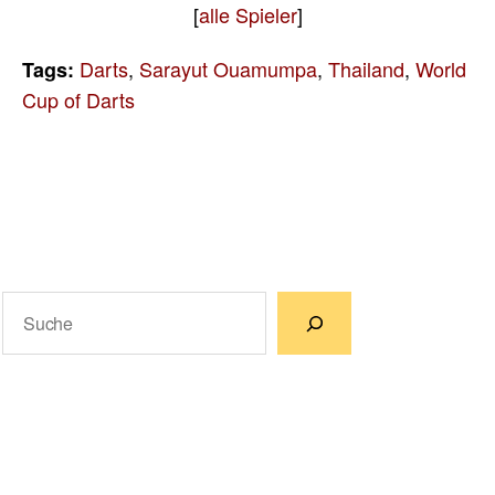
[
alle Spieler
]
Darts
,
Sarayut Ouamumpa
,
Thailand
,
World
Tags:
Cup of Darts
Suchen
Wenn die Ergebnisse der automatischen Vervollständigun