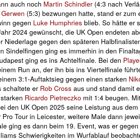
ann auch noch
Martin Schindler
(4:3 nach Verlä
n Gerwen
(5:3) bezwungen hatte, stand er zum 
ewinn gegen
Luke Humphries
blieb. So hätte er 
 Jahr 2024 gewünscht, die UK Open endeten ab
er Niederlage gegen den späteren Halbfinalist
n Sindelfingen ging es immerhin in den Finalta
udapest ging es ins Achtelfinale. Bei den
Playe
inem Run an, der ihn bis ins Viertelfinale führt
 einem 3:1-Auftaktsieg gegen einen starken
Nik
s schaltete er
Rob Cross
aus und stand damit e
 starken
Ricardo Pietreczko
mit 1:4 beugen. Mi
s bei den UK Open 2025 seine Leistung aus dem 
r Pro Tour in Leicester, weitere Male dann jewe
ale ging es dann beim 19. Event, was er gege
illiams Schwierigkeiten im Wurfablauf beobacht