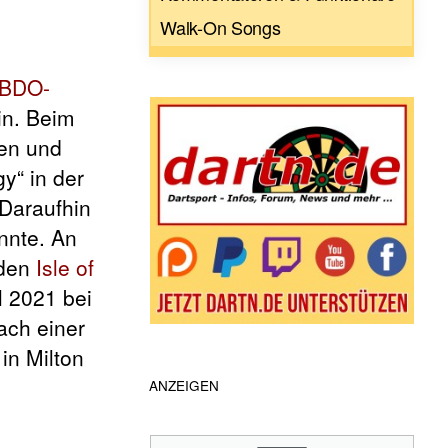
Walk-On Songs
BDO-
in. Beim
en und
y“ in der
Daraufhin
onnte. An
 den
Isle of
l 2021 bei
ach einer
in Milton
ANZEIGEN