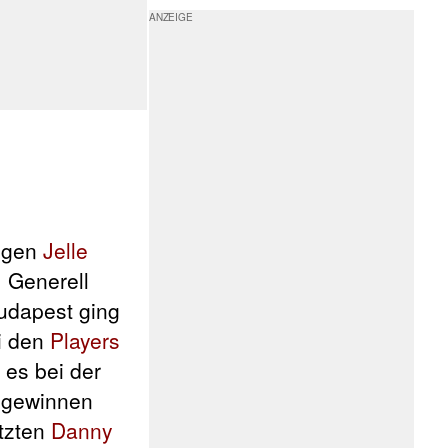
gegen
Jelle
. Generell
udapest ging
i den
Players
f es bei der
gewinnen
etzten
Danny