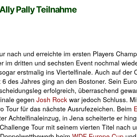
Ally Pally Teilnahme
our nach und erreichte im ersten Players Cham
er im dritten und sechsten Event nochmal wiede
gar erstmalig ins Viertelfinale. Auch auf der 
ent 6 des Jahres ging an den Bostoner. Sein Eur
tscheidungsleg erfolgreich, überraschend gewa
lfinale gegen
Josh Rock
war jedoch Schluss. Mit
Pro Tour für das nächste Ausrufezeichen. Beim
ter Achtelfinaleinzug, in Jena scheiterte er hi
r Challenge Tour mit seinem vierten Titel nach
n Doppelwettbewerb beim
WDF Europe Cup
und