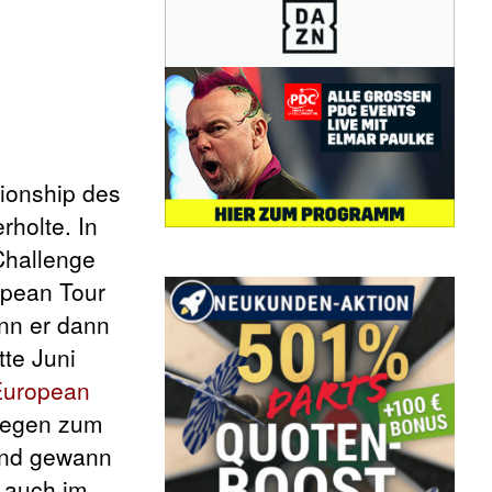
pionship des
rholte. In
Challenge
opean Tour
nn er dann
te Juni
European
ngegen zum
 und gewann
 auch im