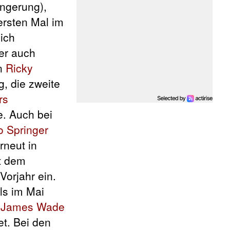
ngerung),
ersten Mal im
sich
er auch
en
Ricky
g, die zweite
rs
e. Auch bei
o Springer
rneut in
t dem
Vorjahr ein.
ils im Mai
n
James Wade
et. Bei den