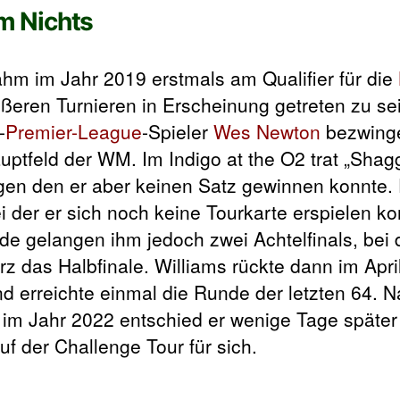
m Nichts
ahm im Jahr 2019 erstmals am Qualifier für die
ößeren Turnieren in Erscheinung getreten zu se
-
Premier-League
-Spieler
Wes Newton
bezwing
uptfeld der WM. Im Indigo at the O2 trat „Shagg
en den er aber keinen Satz gewinnen konnte. 
i der er sich noch keine Tourkarte erspielen k
 gelangen ihm jedoch zwei Achtelfinals, bei
z das Halbfinale. Williams rückte dann im Apri
nd erreichte einmal die Runde der letzten 64. N
im Jahr 2022 entschied er wenige Tage später 
f der Challenge Tour für sich.