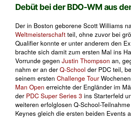
Debüt bei der BDO-WM aus de
Der in Boston geborene Scott Williams n
Weltmeisterschaft
teil, ohne zuvor bei gr
Qualifier konnte er unter anderem den Ex
brachte sich damit zum ersten Mal ins Ha
Vorrunde gegen
Justin Thompson
an, geg
nahm er an der
Q-School
der PDC teil, be
seinem ersten
Challenge Tour
Wochenende
Man Open
erreichte der Engländer im Mär
der
PDC Super Series 3
ins Starterfeld u
weiteren erfolglosen Q-School-Teilnahme 
Keynes gleich die ersten beiden Events au