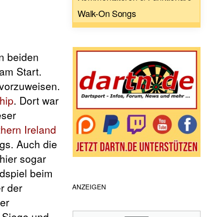
Walk-On Songs
n beiden
am Start.
 vorzuweisen.
hip
. Dort war
eser
hern Ireland
gs. Auch die
hier sogar
dspiel beim
r der
ANZEIGEN
er
i Siege und