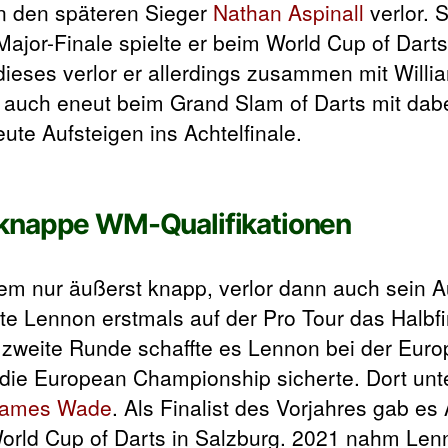
en den späteren Sieger
Nathan Aspinall
verlor.
S
Major-Finale spielte er beim World Cup of Dart
dieses verlor er allerdings zusammen mit Will
 auch eneut beim Grand Slam of Darts mit dabe
eute Aufsteigen ins Achtelfinale.
 knappe WM-Qualifikationen
em nur äußerst knapp, verlor dann auch sein Au
hte Lennon erstmals auf der Pro Tour das Halbf
ie zweite Runde schaffte es Lennon bei der Euro
r die European Championship sicherte. Dort unt
ames Wade
. Als Finalist des Vorjahres gab es
orld Cup of Darts in Salzburg. 2021 nahm Len