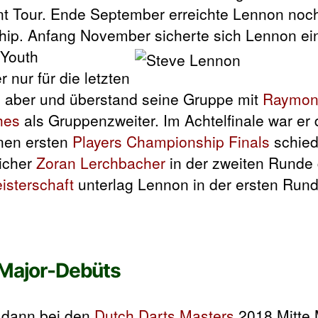
nt Tour. Ende September erreichte Lennon noc
ship. Anfang November sicherte sich Lennon ein
 Youth
 nur für die letzten
 aber und überstand seine Gruppe mit
Raymon
hes
als Gruppenzweiter. Im Achtelfinale war er
nen ersten
Players Championship Finals
schied
eicher
Zoran Lerchbacher
in der zweiten Rund
sterschaft
unterlag Lennon in der ersten Run
 Major-Debüts
n dann bei den
Dutch Darts Masters
2018 Mitte M