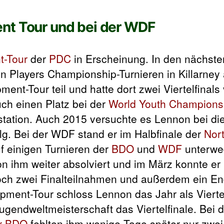
nt Tour und bei der WDF
t-Tour
der
PDC
in Erscheinung. In den nächste
n Players Championship-Turnieren in Killarney 
nt-Tour teil und hatte dort zwei Viertelfinals
uch einen Platz bei der
World Youth Champions
dstation. Auch 2015 versuchte es Lennon bei di
olg. Bei der WDF stand er im Halbfinale der
Nort
f einigen Turnieren der
BDO
und
WDF
unterwe
 ihm weiter absolviert und im März konnte er 
 noch zwei Finalteilnahmen und außerdem ein En
ment-Tour schloss Lennon das Jahr als Vierte
ugendweltmeisterschaft das Viertelfinale. Bei d
er BDO
fehlten ihm wenige Tage später nur zwe