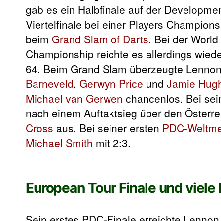
gab es ein Halbfinale auf der Developme
Viertelfinale bei einer Players Champion
beim
Grand Slam of Darts
.
Bei der World
Championship reichte es allerdings wieder
64. Beim Grand Slam überzeugte Lennon
Barneveld
,
Gerwyn Price
und
Jamie Hug
Michael van Gerwen
chancenlos. Bei sei
nach einem Auftaktsieg über den Österr
Cross
aus. Bei seiner ersten
PDC-Weltmei
Michael Smith
mit 2:3.
European Tour Finale und viele
Sein erstes PDC-Finale erreichte Lenno