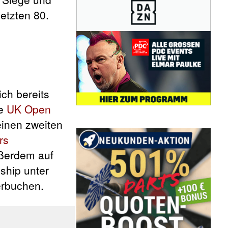
letzten 80.
ich bereits
ie
UK Open
seinen zweiten
rs
ußerdem auf
ship unter
verbuchen.