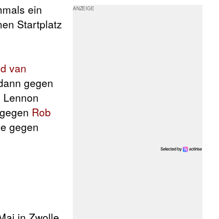
hmals ein
en Startplatz
d van
 dann gegen
 Lennon
e gegen
Rob
de gegen
ai in Zwolle.