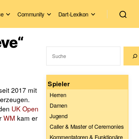
ce
Community
Dart-Lexikon
eve“
Suchen
Wenn die Ergebnisse der automatische
Spieler
seit 2017 mit
Herren
berzeugen.
Damen
 den
UK Open
Jugend
er
WM
kam er
Caller & Master of Ceremonies
Kommentatoren & Funktionäre