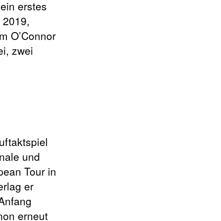
ein erstes
s 2019,
iam O’Connor
i, zwei
ftaktspiel
inale und
pean Tour in
erlag er
 Anfang
non erneut