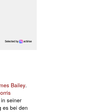
mes Bailey
.
orris
in seiner
g es bei den