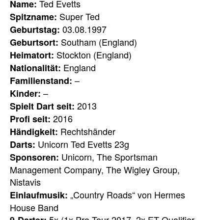
Ted Evetts
Name:
Super Ted
Spitzname:
03.08.1997
Geburtstag:
Southam (England)
Geburtsort:
Stockton (England)
Heimatort:
England
Nationalität:
–
Familienstand:
–
Kinder:
2013
Spielt Dart seit:
2016
Profi seit:
Rechtshänder
Händigkeit:
Unicorn Ted Evetts 23g
Darts:
Unicorn, The Sportsman
Sponsoren:
Management Company, The Wigley Group,
Nistavis
„Country Roads“ von Hermes
Einlaufmusik:
House Band
5x (1x Pro Tour 2017, 2x ET Qualifier
9-Darter: