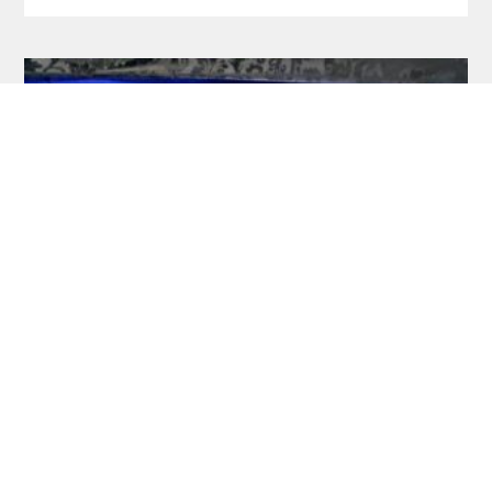
RDL Open: Pietreczko macht Triple perfekt