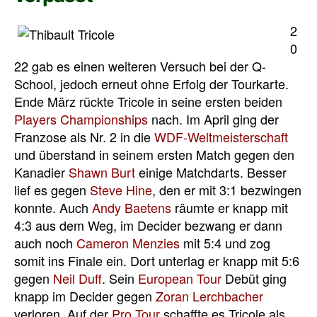
2
0
22 gab es einen weiteren Versuch bei der Q-
School, jedoch erneut ohne Erfolg der Tourkarte.
Ende März rückte Tricole in seine ersten beiden
Players Championships
nach. Im April ging der
Franzose als Nr. 2 in die
WDF-Weltmeisterschaft
und überstand in seinem ersten Match gegen den
Kanadier
Shawn Burt
einige Matchdarts. Besser
lief es gegen
Steve Hine
, den er mit 3:1 bezwingen
konnte. Auch
Andy Baetens
räumte er knapp mit
4:3 aus dem Weg, im Decider bezwang er dann
auch noch
Cameron Menzies
mit 5:4 und zog
somit ins Finale ein. Dort unterlag er knapp mit 5:6
gegen
Neil Duff
. Sein
European Tour
Debüt ging
knapp im Decider gegen
Zoran Lerchbacher
verloren. Auf der
Pro Tour
schaffte es Tricole als