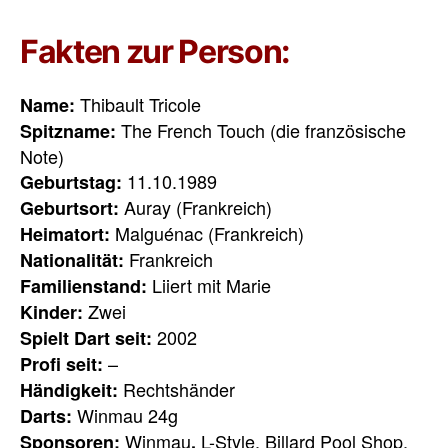
Fakten zur Person:
Thibault Tricole
Name:
The French Touch (die französische
Spitzname:
Note)
11.10.1989
Geburtstag:
Auray (Frankreich)
Geburtsort:
Malguénac (Frankreich)
Heimatort:
Frankreich
Nationalität:
Liiert mit Marie
Familienstand:
Zwei
Kinder:
2002
Spielt Dart seit:
–
Profi seit:
Rechtshänder
Händigkeit:
Winmau 24g
Darts:
Winmau
L-Style, Billard Pool Shop,
Sponsoren:
,