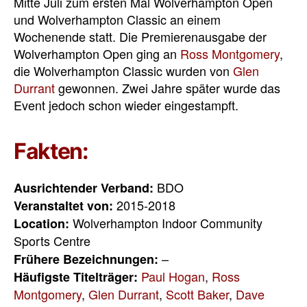
Mitte Juli zum ersten Mal Wolverhampton Open
und Wolverhampton Classic an einem
Wochenende statt. Die Premierenausgabe der
Wolverhampton Open ging an
Ross Montgomery
,
die Wolverhampton Classic wurden von
Glen
Durrant
gewonnen. Zwei Jahre später wurde das
Event jedoch schon wieder eingestampft.
Fakten:
BDO
Ausrichtender Verband:
2015-2018
Veranstaltet von:
Wolverhampton Indoor Community
Location:
Sports Centre
–
Frühere Bezeichnungen:
Paul Hogan
,
Ross
Häufigste Titelträger:
Montgomery
,
Glen Durrant
,
Scott Baker
,
Dave