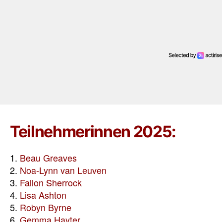
Teilnehmerinnen 2025:
1.
Beau Greaves
2.
Noa-Lynn van Leuven
3.
Fallon Sherrock
4.
Lisa Ashton
5.
Robyn Byrne
6.
Gemma Hayter